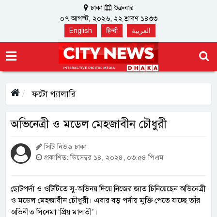
ঢাকা
শুক্রবার
০৭ আগস্ট, ২০২৬, ২২ শ্রাবণ ১৪৩৩
English
हिन्दी
العربية
ফটো গ্যালারি
অভিনেত্রী ও মডেল মেহজাবীন চৌধুরী
সিটি নিউজ ঢাকা
প্রকাশিত: ডিসেম্বর ১৪, ২০২৪, ০৩:৫৪ পিএম
ছোটপর্দা ও ওটিটিতে সু-অভিনয় দিয়ে নিজের জাত চিনিয়েছেন অভিনেত্রী
ও মডেল মেহজাবীন চৌধুরী। এবার বড় পর্দায় মুক্তি পেতে যাচ্ছে তাঁর
অভিনীত সিনেমা ‘প্রিয় মালতী’।