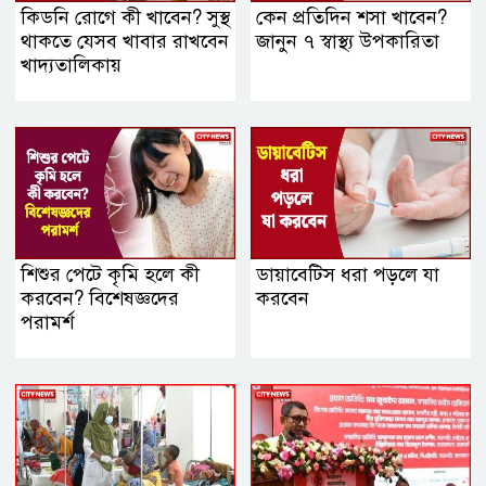
কিডনি রোগে কী খাবেন? সুস্থ
কেন প্রতিদিন শসা খাবেন?
থাকতে যেসব খাবার রাখবেন
জানুন ৭ স্বাস্থ্য উপকারিতা
খাদ্যতালিকায়
শিশুর পেটে কৃমি হলে কী
ডায়াবেটিস ধরা পড়লে যা
করবেন? বিশেষজ্ঞদের
করবেন
পরামর্শ