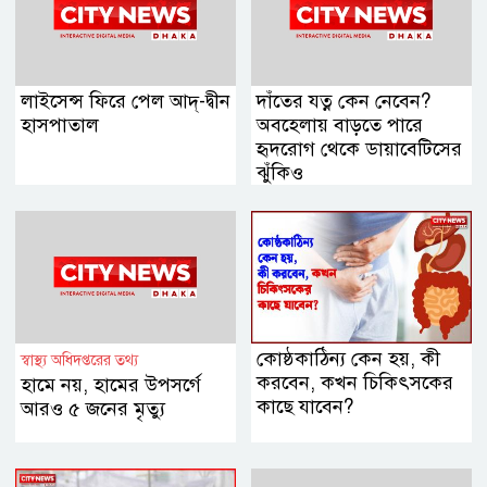
লাইসেন্স ফিরে পেল আদ্-দ্বীন
দাঁতের যত্ন কেন নেবেন?
হাসপাতাল
অবহেলায় বাড়তে পারে
হৃদরোগ থেকে ডায়াবেটিসের
ঝুঁকিও
কোষ্ঠকাঠিন্য কেন হয়, কী
স্বাস্থ্য অধিদপ্তরের তথ্য
করবেন, কখন চিকিৎসকের
হামে নয়, হামের উপসর্গে
কাছে যাবেন?
আরও ৫ জনের মৃত্যু