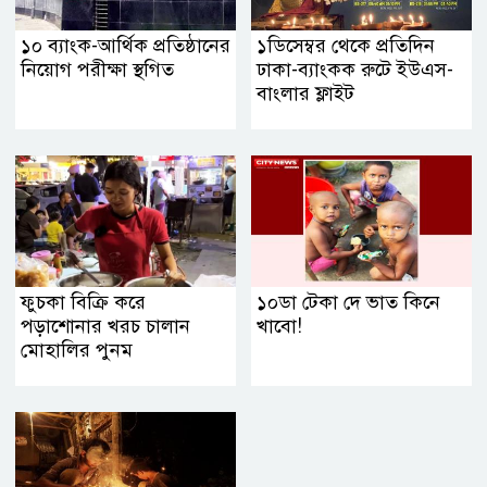
১০ ব্যাংক-আর্থিক প্রতিষ্ঠানের
১ডিসেম্বর থেকে প্রতিদিন
নিয়োগ পরীক্ষা স্থগিত
ঢাকা-ব্যাংকক রুটে ইউএস-
বাংলার ফ্লাইট
ফুচকা বিক্রি করে
১০ডা টেকা দে ভাত কিনে
পড়াশোনার খরচ চালান
খাবো!
মোহালির পুনম