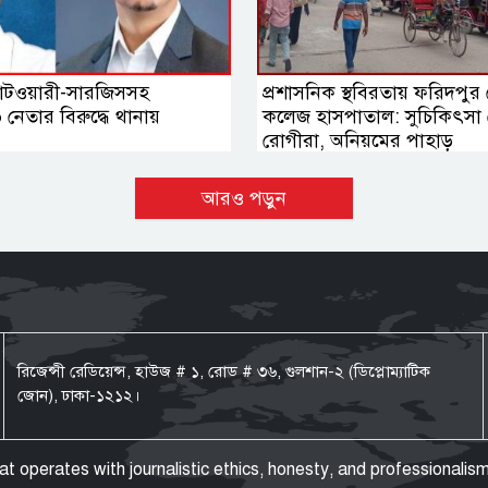
 পাটওয়ারী-সারজিসসহ
প্রশাসনিক স্থবিরতায় ফরিদপু
নেতার বিরুদ্ধে থানায়
কলেজ হাসপাতাল: সুচিকিৎসা 
রোগীরা, অনিয়মের পাহাড়
আরও পড়ুন
রিজেন্সী রেডিয়েন্স, হাউজ # ১, রোড # ৩৬, গুলশান-২ (ডিপ্লোম্যাটিক
জোন), ঢাকা-১২১২।
operates with journalistic ethics, honesty, and professionalism