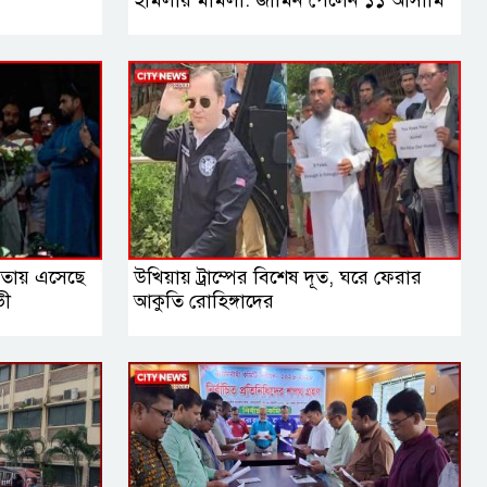
ষমতায় এসেছে
উখিয়ায় ট্রাম্পের বিশেষ দূত, ঘরে ফেরার
ভী
আকুতি রোহিঙ্গাদের