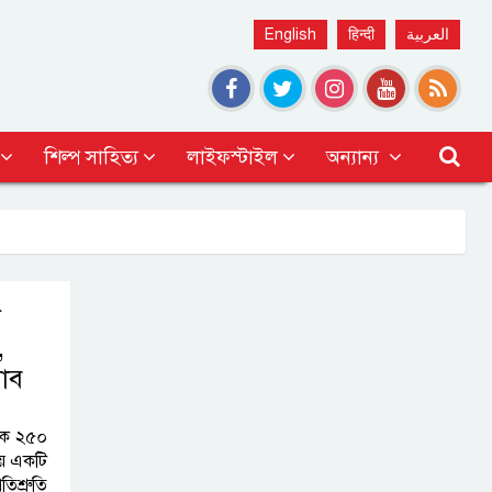
English
हिन्दी
العربية
শিল্প সাহিত্য
লাইফস্টাইল
অন্যান্য
ে
,
়াব
কে ২৫০
়ে একটি
িশ্রুতি