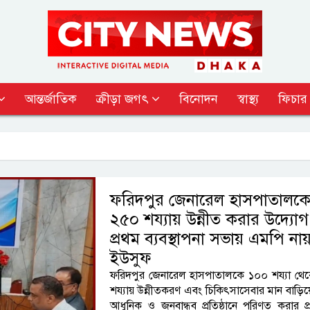
আন্তর্জাতিক
ক্রীড়া জগৎ
বিনোদন
স্বাস্থ্য
ফিচার
ফরিদপুর জেনারেল হাসপাতালক
২৫০ শয্যায় উন্নীত করার উদ্যোগ
প্রথম ব্যবস্থাপনা সভায় এমপি নায
ইউসুফ
ফরিদপুর জেনারেল হাসপাতালকে ১০০ শয্যা থে
শয্যায় উন্নীতকরণ এবং চিকিৎসাসেবার মান বাড়িয
আধুনিক ও জনবান্ধব প্রতিষ্ঠানে পরিণত করার প্রত