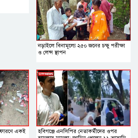
নড়াইলে বিনামূল্যে ২৫০ জনের চক্ষু পরীক্ষা
ও লেন্স স্থাপন
স্ফোরণে একই
হবিগঞ্জে এনসিপির নেতাকর্মীদের ওপর
হামলায় মামলা: জামিন পেলেন ১১ আসামি