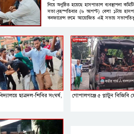
নিয়ে অনুষ্ঠিত হয়েছে হাসপাতাল ব্যবস্থাপনা কমিট
সভা।বৃহস্পতিবার (৬ আগস্ট) বেলা ১টায় হাস
কনফারেন্স রুমে আয়োজিত এই সভায় সভাপতিত্
ফরিদপুর সদর-৩ আসনের সংসদ সদস্য চৌধুরী 
ইউসুফ।সভায় জেনারেল
বিদ্যালয়ে ছাত্রদল-শিবির সংঘর্ষ,
গোপালগঞ্জে ৫ প্লাটুন বিজিবি