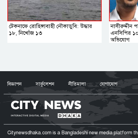
টেকনাফে রোহিঙ্গাবাহী নৌকাডুবি: উদ্ধার
নাসীরুদ্দীন
১৮, নিখোঁজ ১৩
এনসিপির ১০ 
অভিযোগ
বিজ্ঞাপন
সার্কুলেশন
নীতিমালা
যোগাযোগ
Citynewsdhaka.com is a Bangladeshi new media platform that 