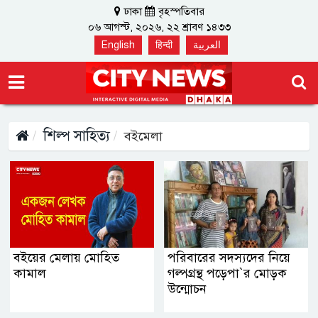
ঢাকা
বৃহস্পতিবার
০৬ আগস্ট, ২০২৬, ২২ শ্রাবণ ১৪৩৩
English
हिन्दी
العربية
শিল্প সাহিত্য
বইমেলা
বইয়ের মেলায় মোহিত
পরিবারের সদস্যদের নিয়ে
কামাল
গল্পগ্রন্থ পড়েপা‍‍`র মোড়ক
উন্মোচন