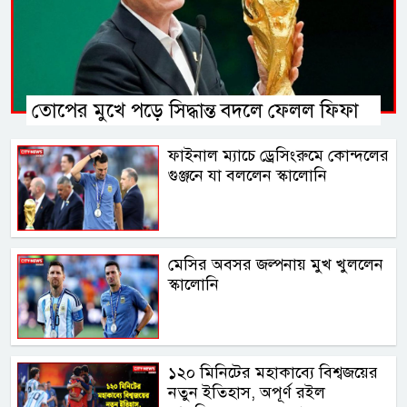
তোপের মুখে পড়ে সিদ্ধান্ত বদলে ফেলল ফিফা
ফাইনাল ম্যাচে ড্রেসিংরুমে কোন্দলের
গুঞ্জনে যা বললেন স্কালোনি
মেসির অবসর জল্পনায় মুখ খুললেন
স্কালোনি
১২০ মিনিটের মহাকাব্যে বিশ্বজয়ের
নতুন ইতিহাস, অপূর্ণ রইল