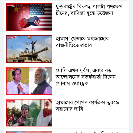
যুক্তরাষ্ট্রের বিরুদ্ধে পালটা পদক্ষেপ
চীনের, বাণিজ্য যুদ্ধে ‍উত্তেজনা
হামাস: যেভাবে মধ্যপ্রাচ্যের
রাজনীতিতে প্রভাব
মোদি এখন দুর্বল, এবার বড়
আন্দোলনের সতর্কবার্তা দিলেন
সোনাম ওয়াংচুক
হামাসের গোপন কার্যক্রম তুরস্কে
সরানোর দাবি