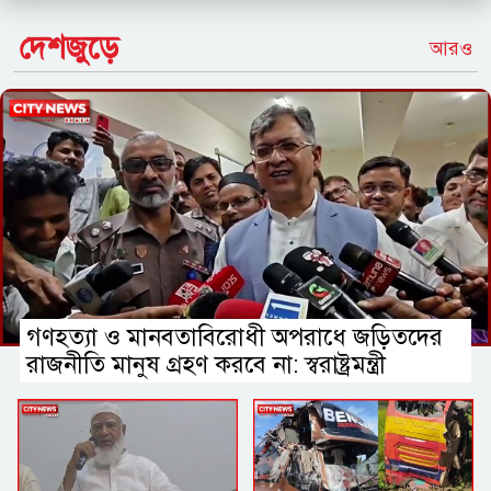
দেশজুড়ে
আরও
বিমানবন্দরের নিরাপত্তা
ভিআইপি ও সিআইপি ব্যক্তিসহ
সবাইকে তল্লাশির নির্দেশ মন্ত্রীর
ভারত সরকারের ভূমিকা নিয়ে প্রশ্ন
শেখ হাসিনাকে ভারত কেন বক্তব্য
দেওয়ার সুযোগ দিল, বিবিসি বাংলাকে
যা বললেন স্বরাষ্ট্রমন্ত্রী
মারো না কেন ওদের?
ওবায়দুল কাদের-সাদ্দামের কল রেকর্ড
গণহত্যা ও মানবতাবিরোধী অপরাধে জড়িতদের
ট্রাইব্যুনালে দাখিল
রাজনীতি মানুষ গ্রহণ করবে না: স্বরাষ্ট্রমন্ত্রী
তনু হত্যা মামলা
সাবেক সেনাসদস্য হাফিজুরের জামিন
স্থগিত, ২৪ ঘণ্টার মধ্যে আত্মসমর্পণের
নির্দেশ