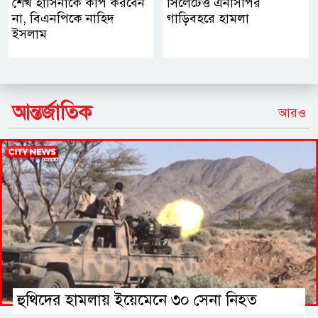
শেখ হাসিনাকে কপি করবেন
সিলেটেও এনসিপির
না, বিএনপিকে নাহিদ
গাড়িবহরে হামলা
ইসলাম
আন্তর্জাতিক
আরও
হুথিদের হামলায় ইয়েমেনে ৩০ সেনা নিহত