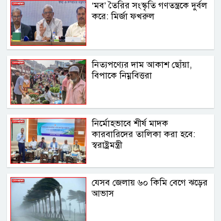
‘মব’ তৈরির সংস্কৃতি গণতন্ত্রকে দুর্বল
করে: মির্জা ফখরুল
নিত্যপণ্যের দাম আকাশ ছোঁয়া,
বিপাকে নিম্নবিত্তরা
নির্মোহভাবে শীর্ষ মাদক
কারবারিদের তালিকা করা হবে:
স্বরাষ্ট্রমন্ত্রী
যেসব জেলায় ৬০ কিমি বেগে ঝড়ের
আভাস