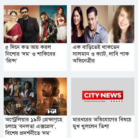
৫ দিনে কত আয় করল
এক বাড়িতেই থাকতেন
নিশোর ‘দম’ ও শাকিবের
সালমান ও ক্যাট, দাবি পাক
‘প্রিন্স’
অভিনেত্রীর
অস্ট্রেলিয়ার ১৯টি প্রেক্ষাগৃহে
মারধরের অভিযোগের বিষয়ে
চলছে ‘বনলতা এক্সপ্রেস’,
মুখ খুললেন তিশা
বিশেষ প্রদর্শনীতে ‘দম’