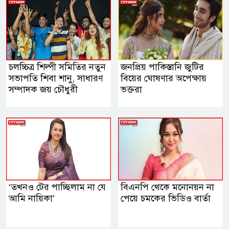
চলচ্চিত্র শিল্পী সমিতির নতুন
জনপ্রিয় পাকিস্তানি জুটির
সভাপতি শিবা শানু, সাধারণ
বিয়ের ঘোষণার অপেক্ষায়
সম্পাদক জয় চৌধুরী
ভক্তরা
‘তখনও টের পাচ্ছিলাম না যে
বিএনপি থেকে মনোনয়ন না
আমি নায়িকা’
পেয়ে চমকের ভিডিও বার্তা