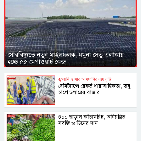
সৌরবিদ্যুতে নতুন মাইলফলক, যমুনা সেতু এলাকায়
হচ্ছে ৫৫ মেগাওয়াট কেন্দ্র
জ্বালানি ও সার আমদানির ব্যয় বৃদ্ধি
রেমিট্যান্সে রেকর্ড ধারাবাহিকতা, তবু
চাপে ডলারের বাজার
৪০০ ছাড়াল কাঁচামরিচ, অনিয়ন্ত্রিত
সবজি ও ডিমের দাম