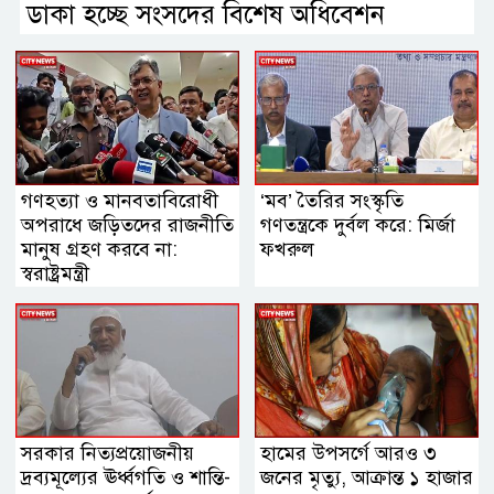
ডাকা হচ্ছে সংসদের বিশেষ অধিবেশন
দেশজুড়ে
জাতীয়
গণহত্যা ও মানবতাবিরোধী
‘মব’ তৈরির সংস্কৃতি
অপরাধে জড়িতদের রাজনীতি
গণতন্ত্রকে দুর্বল করে: মির্জা
মানুষ গ্রহণ করবে না:
ফখরুল
স্বরাষ্ট্রমন্ত্রী
দেশজুড়ে
স্বাস্থ্য
সরকার নিত্যপ্রয়োজনীয়
হামের উপসর্গে আরও ৩
দ্রব্যমূল্যের ঊর্ধ্বগতি ও শান্তি-
জনের মৃত্যু, আক্রান্ত ১ হাজার