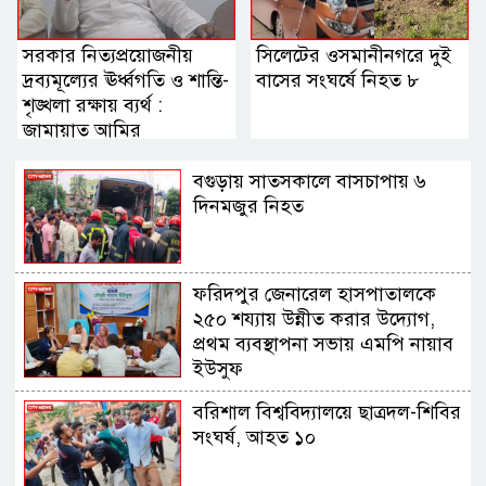
সরকার নিত্যপ্রয়োজনীয়
সিলেটের ওসমানীনগরে দুই
দ্রব্যমূল্যের ঊর্ধ্বগতি ও শান্তি-
বাসের সংঘর্ষে নিহত ৮
শৃঙ্খলা রক্ষায় ব্যর্থ :
জামায়াত আমির
বগুড়ায় সাতসকালে বাসচাপায় ৬
দিনমজুর নিহত
ফরিদপুর জেনারেল হাসপাতালকে
২৫০ শয্যায় উন্নীত করার উদ্যোগ,
প্রথম ব্যবস্থাপনা সভায় এমপি নায়াব
ইউসুফ
বরিশাল বিশ্ববিদ্যালয়ে ছাত্রদল-শিবির
সংঘর্ষ, আহত ১০