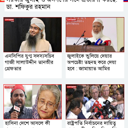
ডা. শফিকুর রহমান
এনসিপির যুগ্ম সদস্যসচিব
জুলাইকে ভুলিয়ে দেয়ার
গাজী সালাউদ্দীন তানভীর
অপচেষ্টা তছনছ করে দেয়া
গ্রেফতার
হবে : জামায়াত আমির
হাসিনা দেশে আসলে কী
রাষ্ট্রপতি নির্বাচনের দায়িত্ব