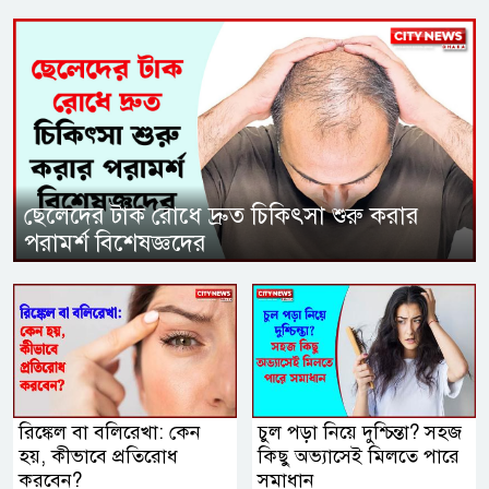
ছেলেদের টাক রোধে দ্রুত চিকিৎসা শুরু করার
পরামর্শ বিশেষজ্ঞদের
রিঙ্কেল বা বলিরেখা: কেন
চুল পড়া নিয়ে দুশ্চিন্তা? সহজ
হয়, কীভাবে প্রতিরোধ
কিছু অভ্যাসেই মিলতে পারে
করবেন?
সমাধান