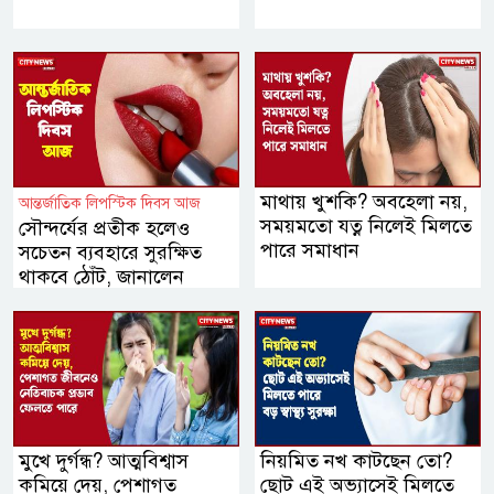
মাথায় খুশকি? অবহেলা নয়,
আন্তর্জাতিক লিপস্টিক দিবস আজ
সময়মতো যত্ন নিলেই মিলতে
সৌন্দর্যের প্রতীক হলেও
পারে সমাধান
সচেতন ব্যবহারে সুরক্ষিত
থাকবে ঠোঁট, জানালেন
বিশেষজ্ঞরা
মুখে দুর্গন্ধ? আত্মবিশ্বাস
নিয়মিত নখ কাটছেন তো?
কমিয়ে দেয়, পেশাগত
ছোট এই অভ্যাসেই মিলতে