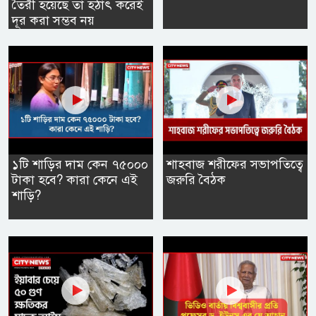
তৈরী হয়েছে তা হঠাৎ করেই
দূর করা সম্ভব নয়
হুথিদের হামলায় ইয়েমেনে ৩০ সেনা
নিহত
সিলেটের ওসমানীনগরে দুই বাসের
সংঘর্ষে নিহত ৮
১টি শাড়ির দাম কেন ৭৫০০০
শাহবাজ শরীফের সভাপতিত্বে
টাকা হবে? কারা কেনে এই
জরুরি বৈঠক
শাড়ি?
বগুড়ায় সাতসকালে বাসচাপায় ৬
দিনমজুর নিহত
পাকিস্তান হাইকমিশনারের বাসভবনে
অগ্নিকাণ্ডের ঘটনার তদন্ত শুরু