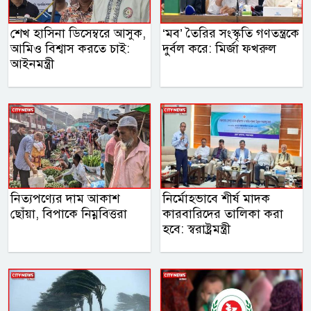
শেখ হাসিনা ডিসেম্বরে আসুক,
‘মব’ তৈরির সংস্কৃতি গণতন্ত্রকে
আমিও বিশ্বাস করতে চাই:
দুর্বল করে: মির্জা ফখরুল
আইনমন্ত্রী
নিত্যপণ্যের দাম আকাশ
নির্মোহভাবে শীর্ষ মাদক
ছোঁয়া, বিপাকে নিম্নবিত্তরা
কারবারিদের তালিকা করা
হবে: স্বরাষ্ট্রমন্ত্রী