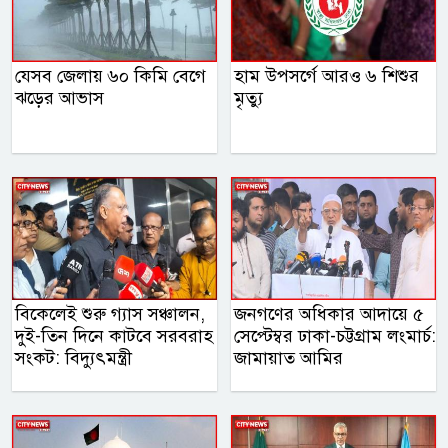
যেসব জেলায় ৬০ কিমি বেগে
হাম উপসর্গে আরও ৬ শিশুর
ঝড়ের আভাস
মৃত্যু
বিকেলেই শুরু গ্যাস সঞ্চালন,
জনগণের অধিকার আদায়ে ৫
দুই-তিন দিনে কাটবে সরবরাহ
সেপ্টেম্বর ঢাকা-চট্টগ্রাম লংমার্চ:
সংকট: বিদ্যুৎমন্ত্রী
জামায়াত আমির