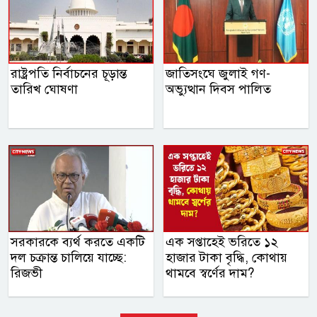
রাষ্ট্রপতি নির্বাচনের চূড়ান্ত
জাতিসংঘে জুলাই গণ-
তারিখ ঘোষণা
অভ্যুত্থান দিবস পালিত
সরকারকে ব্যর্থ করতে একটি
এক সপ্তাহেই ভরিতে ১২
দল চক্রান্ত চালিয়ে যাচ্ছে:
হাজার টাকা বৃদ্ধি, কোথায়
রিজভী
থামবে স্বর্ণের দাম?