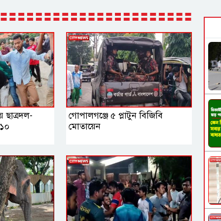
ে ছাত্রদল-
গোপালগঞ্জে ৫ প্লাটুন বিজিবি
 ১০
মোতায়েন