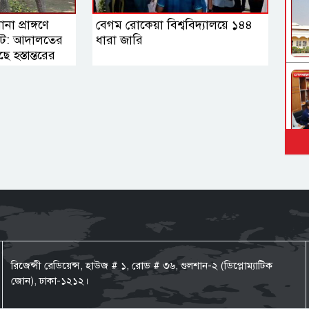
া প্রাঙ্গণে
বেগম রোকেয়া বিশ্ববিদ্যালয়ে ১৪৪
ংকট: আদালতের
ধারা জারি
 হস্তান্তরের
রিজেন্সী রেডিয়েন্স, হাউজ # ১, রোড # ৩৬, গুলশান-২ (ডিপ্লোম্যাটিক
জোন), ঢাকা-১২১২।