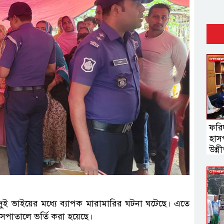
ফরি
হাস
উন্ন
ব্যব
ইউস
দুই ভাইয়ের মধ্যে ব্যাপক মারামারির ঘটনা ঘটেছে। এতে
পাতালে ভর্তি করা হয়েছে।