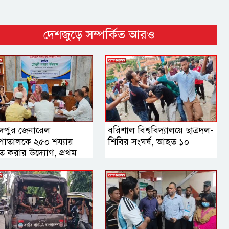
দেশজুড়ে সম্পর্কিত আরও
দপুর জেনারেল
বরিশাল বিশ্ববিদ্যালয়ে ছাত্রদল-
পাতালকে ২৫০ শয্যায়
শিবির সংঘর্ষ, আহত ১০
ীত করার উদ্যোগ, প্রথম
স্থাপনা সভায় এমপি নায়াব
ুফ