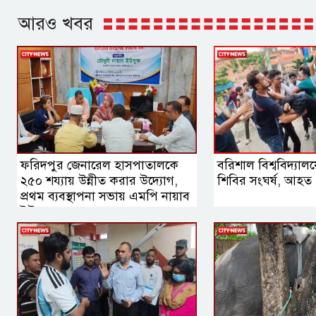
আরও খবর
ফরিদপুর জেনারেল হাসপাতালকে
বরিশাল বিশ্ববিদ্যালয়
২৫০ শয্যায় উন্নীত করার উদ্যোগ,
শিবির সংঘর্ষ, আহত
প্রথম ব্যবস্থাপনা সভায় এমপি নায়াব
ইউসুফ