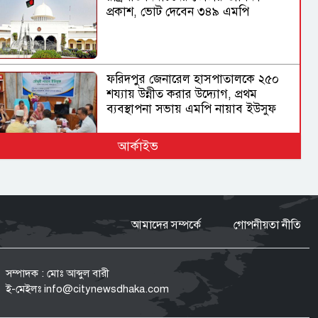
প্রকাশ, ভোট দেবেন ৩৪৯ এমপি
ফরিদপুর জেনারেল হাসপাতালকে ২৫০
শয্যায় উন্নীত করার উদ্যোগ, প্রথম
ব্যবস্থাপনা সভায় এমপি নায়াব ইউসুফ
আর্কাইভ
বিমানবন্দরের নিরাপত্তা
ভিআইপি ও সিআইপি ব্যক্তিসহ সবাইকে
তল্লাশির নির্দেশ মন্ত্রীর
আমাদের সম্পর্কে
গোপনীয়তা নীতি
ভারত সরকারের ভূমিকা নিয়ে প্রশ্ন
শেখ হাসিনাকে ভারত কেন বক্তব্য দেওয়ার
সম্পাদক : মোঃ আব্দুল বারী
সুযোগ দিল, বিবিসি বাংলাকে যা বললেন
ই-মেইলঃ
info@citynewsdhaka.com
স্বরাষ্ট্রমন্ত্রী