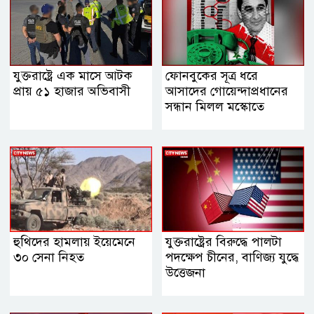
যুক্তরাষ্ট্রে এক মাসে আটক
ফোনবুকের সূত্র ধরে
প্রায় ৫১ হাজার অভিবাসী
আসাদের গোয়েন্দাপ্রধানের
সন্ধান মিলল মস্কোতে
হুথিদের হামলায় ইয়েমেনে
যুক্তরাষ্ট্রের বিরুদ্ধে পালটা
৩০ সেনা নিহত
পদক্ষেপ চীনের, বাণিজ্য যুদ্ধে
‍উত্তেজনা