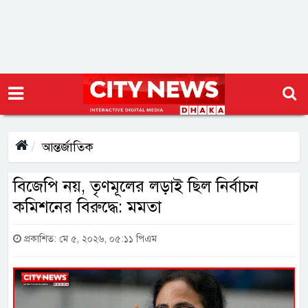
আন্তর্জাতিক
বিজেপি নয়, তৃণমূলের লড়াই ছিল নির্বাচন
কমিশনের বিরুদ্ধে: মমতা
প্রকাশিত: মে ৫, ২০২৬, ০৫:১১ পিএম