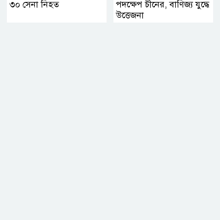
৩০ সেনা নিহত
পদক্ষেপ চীনের, বাণিজ্য যুদ্ধে
‍উত্তেজনা