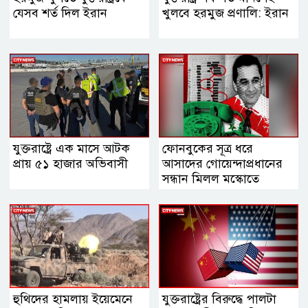
যেসব শর্ত দিল ইরান
খুলবে হরমুজ প্রণালি: ইরান
যুক্তরাষ্ট্রে এক মাসে আটক
ফোনবুকের সূত্র ধরে
প্রায় ৫১ হাজার অভিবাসী
আসাদের গোয়েন্দাপ্রধানের
সন্ধান মিলল মস্কোতে
হুথিদের হামলায় ইয়েমেনে
যুক্তরাষ্ট্রের বিরুদ্ধে পালটা