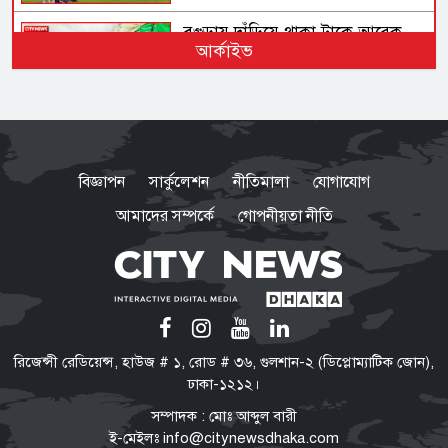
বগুড়ায় দাঁড়িয়ে থাকা ট্রাকে আরেক
আর্কাইভ
ট্রাকের ধাক্কা, নিহত ৩
রাষ্ট্রপতি নির্বাচনে বিএনপির দুই
মনোনয়নপত্র সংগ্রহ
বিজ্ঞাপন
সার্কুলেশন
নীতিমালা
যোগাযোগ
আমাদের সম্পর্কে
গোপনীয়তা নীতি
হরমুজ খুলতে যুক্তরাষ্ট্রকে যেসব শর্ত
দিল ইরান
কক্সবাজারের মাতারবাড়ি পৌঁছেছেন
রিজেন্সী রেডিয়েন্স, হাউজ # ১, রোড # ৩৬, গুলশান-২ (ডিপ্লোম্যাটিক জোন),
প্রধানমন্ত্রী তারেক রহমান
ঢাকা-১২১২।
সম্পাদক : মোঃ আব্দুল বারী
ই-মেইলঃ
info@citynewsdhaka.com