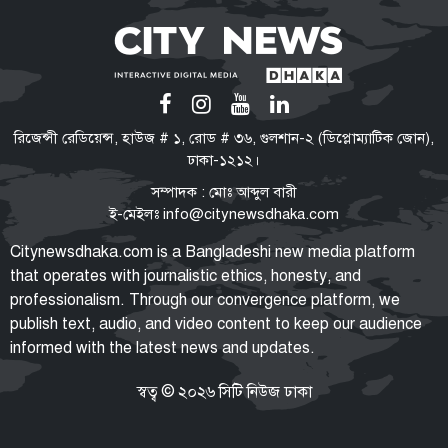
পরিবর্তনের পক্ষে-বিপক্ষে নানা শক্তি
তরুণদের সঙ্গে সমাজ ও রাষ্ট্রের একটি
ইতিবাচক সমন্বয় প্রয়োজন বললেন
হোসেন জিল্লুর
টিএফআই সেলে বন্দি রেখে নির্যাতন
রিজেন্সী রেডিয়েন্স, হাউজ # ১, রোড # ৩৬, গুলশান-২ (ডিপ্লোম্যাটিক জোন),
শেখ হাসিনার নির্দেশে গুম করা হয়েছিল
ঢাকা-১২১২।
সালাহউদ্দিন আহমদকে: তদন্ত সংস্থা
সম্পাদক : মোঃ আব্দুল বারী
ই-মেইলঃ
info@citynewsdhaka.com
‘হাসিনা কার্ড’ খেলবেন আবার বন্ধুত্ব
Citynewsdhaka.com is a Bangladeshi new media platform
চাইবেন, দুটো বিপরীতমুখী: ভারতকে
that operates with journalistic ethics, honesty, and
স্বরাষ্ট্রমন্ত্রী
professionalism. Through our convergence platform, we
publish text, audio, and video content to keep our audience
informed with the latest news and updates.
যুক্তরাষ্ট্র সব শর্ত মানলেই খুলবে
হরমুজ প্রণালি: ইরান
স্বত্ব © ২০২৬ সিটি নিউজ ঢাকা