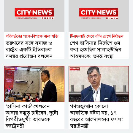
পরিবর্তনের পক্ষে-বিপক্ষে নানা শক্তি
টিএফআই সেলে বন্দি রেখে নির্যাতন
তরুণদের সঙ্গে সমাজ ও
শেখ হাসিনার নির্দেশে গুম
রাষ্ট্রের একটি ইতিবাচক
করা হয়েছিল সালাহউদ্দিন
সমন্বয় প্রয়োজন বললেন
আহমদকে: তদন্ত সংস্থা
হোসেন জিল্লুর
‘হাসিনা কার্ড’ খেলবেন
গণঅভ্যুত্থান কোনো
আবার বন্ধুত্ব চাইবেন, দুটো
আকস্মিক ঘটনা নয়, ১৭
বিপরীতমুখী: ভারতকে
বছরের আন্দোলনের ফসল:
স্বরাষ্ট্রমন্ত্রী
স্বরাষ্ট্রমন্ত্রী