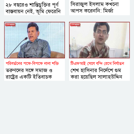
সিরাজুল ইসলাম কখনো
২৮ বছরেও শান্তিচুক্তির পূর্ণ
আপস করেননি: মির্জা
বাস্তবায়ন নেই, ভূমি ফেরেনি
ফখরুল
—পাহাড়ে কেন এখনো
অশান্তি?
পরিবর্তনের পক্ষে-বিপক্ষে নানা শক্তি
টিএফআই সেলে বন্দি রেখে নির্যাতন
তরুণদের সঙ্গে সমাজ ও
শেখ হাসিনার নির্দেশে গুম
রাষ্ট্রের একটি ইতিবাচক
করা হয়েছিল সালাহউদ্দিন
সমন্বয় প্রয়োজন বললেন
আহমদকে: তদন্ত সংস্থা
হোসেন জিল্লুর