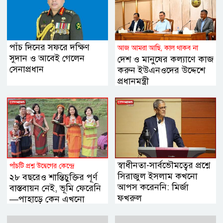
পাঁচ দিনের সফরে দক্ষিণ
আজ আমরা আছি, কাল থাকব না
সুদান ও আবেই গেলেন
দেশ ও মানুষের কল্যাণে কাজ
সেনাপ্রধান
করুন ইউএনওদের উদ্দেশে
প্রধানমন্ত্রী
স্বাধীনতা-সার্বভৌমত্বের প্রশ্নে
পাঁচটি প্রশ্ন উদ্বেগের কেন্দ্রে
সিরাজুল ইসলাম কখনো
২৮ বছরেও শান্তিচুক্তির পূর্ণ
আপস করেননি: মির্জা
বাস্তবায়ন নেই, ভূমি ফেরেনি
ফখরুল
—পাহাড়ে কেন এখনো
অশান্তি?