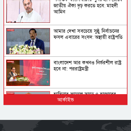
জাতীয় ঐক্য দৃঢ় করতে হবে: মাহদী
আমিন
আমার দেখা সবচেয়ে সুষ্ঠু নির্বাচনের
ফসল এবারের সংসদ: অস্থায়ী রাষ্ট্রপতি
বাংলাদেশ আর কখনও নির্ভরশীল রাষ্ট্র
হবে না: পররাষ্ট্রমন্ত্রী
হাসিনার আমলে সাড়ে ৪ হাজারের
আর্কাইভ
বেশি মানুষ হত্যার শিকার: আইনমন্ত্রী
আদালত বিচার করবে আওয়ামী