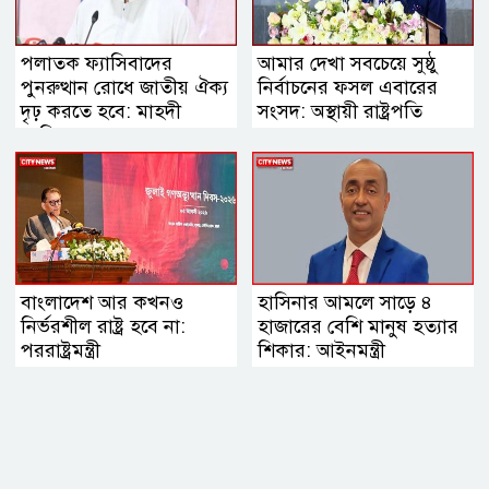
পলাতক ফ্যাসিবাদের
আমার দেখা সবচেয়ে সুষ্ঠু
পুনরুত্থান রোধে জাতীয় ঐক্য
নির্বাচনের ফসল এবারের
দৃঢ় করতে হবে: মাহদী
সংসদ: অস্থায়ী রাষ্ট্রপতি
আমিন
বাংলাদেশ আর কখনও
হাসিনার আমলে সাড়ে ৪
নির্ভরশীল রাষ্ট্র হবে না:
হাজারের বেশি মানুষ হত্যার
পররাষ্ট্রমন্ত্রী
শিকার: আইনমন্ত্রী