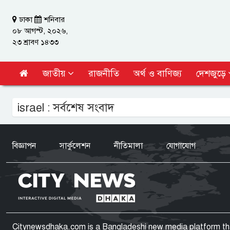
ঢাকা
শনিবার
০৮ আগস্ট, ২০২৬,
২৩ শ্রাবণ ১৪৩৩
জাতীয়
রাজনীতি
অর্থ ও বাণিজ্য
দেশজুড়ে
israel : সর্বশেষ সংবাদ
বিজ্ঞাপন
সার্কুলেশন
নীতিমালা
যোগাযোগ
Citynewsdhaka.com is a Bangladeshi new media platform that 