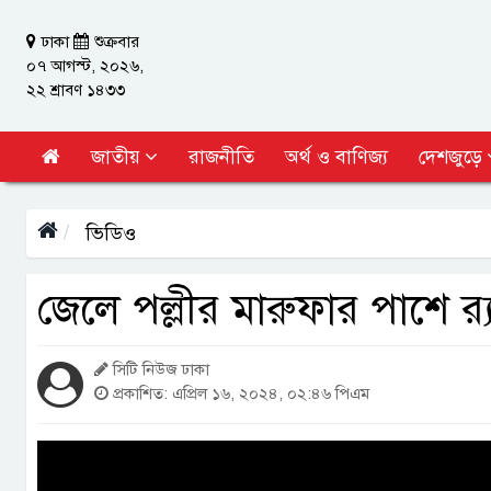
ঢাকা
শুক্রবার
০৭ আগস্ট, ২০২৬,
২২ শ্রাবণ ১৪৩৩
জাতীয়
রাজনীতি
অর্থ ও বাণিজ্য
দেশজুড়ে
ভিডিও
জেলে পল্লীর মারুফার পাশে র‌্
সিটি নিউজ ঢাকা
প্রকাশিত: এপ্রিল ১৬, ২০২৪, ০২:৪৬ পিএম