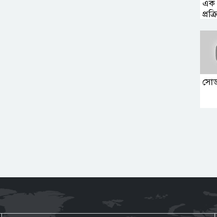
এক ল
প্রক্র
সোডা