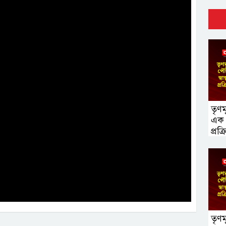
তৃণমূ
এক ল
প্রক্র
তৃণমূ