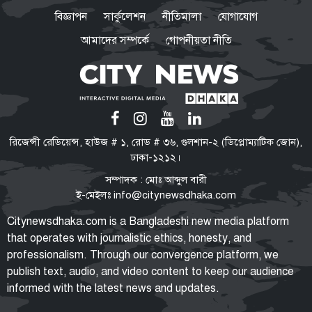
ইনিংস ব্যবধানে হারল বাংলাদেশ
বিজ্ঞাপন
সার্কুলেশন
নীতিমালা
যোগাযোগ
আমাদের সম্পর্কে
গোপনীয়তা নীতি
ভারতে যেভাবে দিন কাটাচ্ছেন পলাতক
আ.লীগ নেতারা
ড্যাবের প্রতিষ্ঠাবার্ষিকীতে প্রধানমন্ত্রী
রিজেন্সী রেডিয়েন্স, হাউজ # ১, রোড # ৩৬, গুলশান-২ (ডিপ্লোম্যাটিক জোন),
তারেক রহমান
ঢাকা-১২১২।
সম্পাদক : মোঃ আব্দুল বারী
ই-মেইলঃ
info@citynewsdhaka.com
মুক্তিযুদ্ধ ছিলো জনতার, কোনো
Citynewsdhaka.com is a Bangladeshi new media platform
রাজনৈতিক দলের নয়: ভারপ্রাপ্ত
that operates with journalistic ethics, honesty, and
রাষ্ট্রপতি
professionalism. Through our convergence platform, we
publish text, audio, and video content to keep our audience
informed with the latest news and updates.
শেখ হাসিনা ডিসেম্বরে আসুক, আমিও
বিশ্বাস করতে চাই: আইনমন্ত্রী