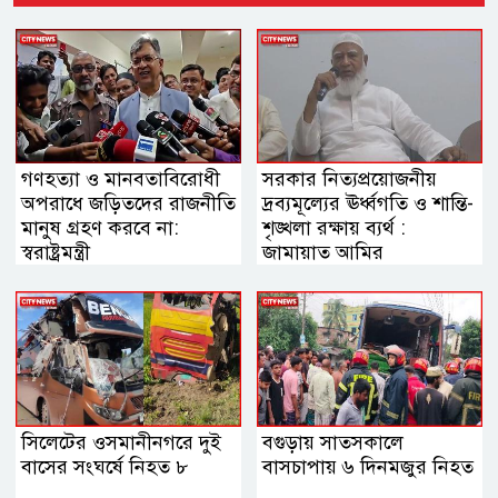
গণহত্যা ও মানবতাবিরোধী
সরকার নিত্যপ্রয়োজনীয়
অপরাধে জড়িতদের রাজনীতি
দ্রব্যমূল্যের ঊর্ধ্বগতি ও শান্তি-
মানুষ গ্রহণ করবে না:
শৃঙ্খলা রক্ষায় ব্যর্থ :
স্বরাষ্ট্রমন্ত্রী
জামায়াত আমির
সিলেটের ওসমানীনগরে দুই
বগুড়ায় সাতসকালে
বাসের সংঘর্ষে নিহত ৮
বাসচাপায় ৬ দিনমজুর নিহত