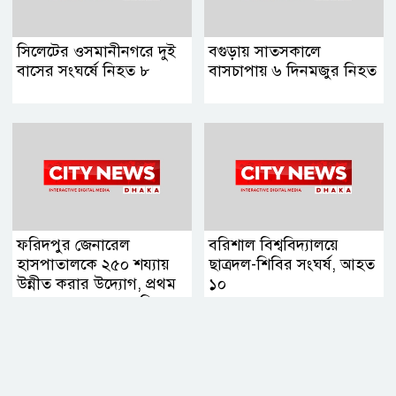
সিলেটের ওসমানীনগরে দুই
বগুড়ায় সাতসকালে
বাসের সংঘর্ষে নিহত ৮
বাসচাপায় ৬ দিনমজুর নিহত
ফরিদপুর জেনারেল
বরিশাল বিশ্ববিদ্যালয়ে
হাসপাতালকে ২৫০ শয্যায়
ছাত্রদল-শিবির সংঘর্ষ, আহত
উন্নীত করার উদ্যোগ, প্রথম
১০
ব্যবস্থাপনা সভায় এমপি
নায়াব ইউসুফ