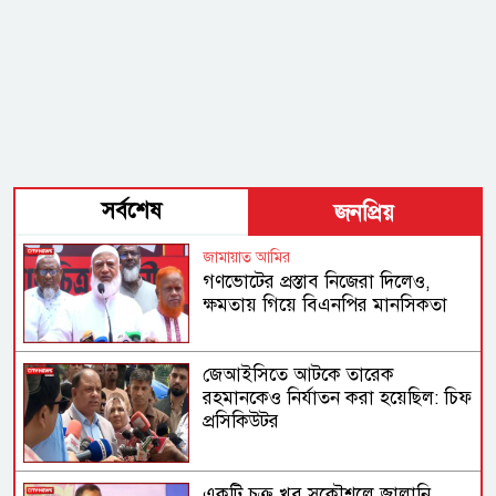
সর্বশেষ
জনপ্রিয়
জামায়াত আমির
গণভোটের প্রস্তাব নিজেরা দিলেও,
ক্ষমতায় গিয়ে বিএনপির মানসিকতা
বদলে গিয়েছে
জেআইসিতে আটকে তারেক
রহমানকেও নির্যাতন করা হয়েছিল: চিফ
প্রসিকিউটর
একটি চক্র খুব সুকৌশলে জ্বালানি