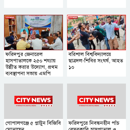
ফরিদপুর জেনারেল
বরিশাল বিশ্ববিদ্যালয়ে
হাসপাতালকে ২৫০ শয্যায়
ছাত্রদল-শিবির সংঘর্ষ, আহত
উন্নীত করার উদ্যোগ, প্রথম
১০
ব্যবস্থাপনা সভায় এমপি
নায়াব ইউসুফ
গোপালগঞ্জে ৫ প্লাটুন বিজিবি
ফরিদপুরে নিবন্ধনহীন পাঁচ
মোতায়েন
বেসরকারি হাসপাতাল ও