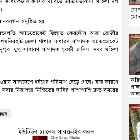
িবাদে ও ধর্ষকদের ফাঁসির দাবিতে জাতীয়তাবাদী মহিলা দল
।
গোপা
মোত
নববন্ধন অনুষ্ঠিত হয়।
সভাপতি অ্যাডভোকেট জিন্নাত ফেরদৌস আরা রোজীর
লালমনিরহাট জেলা শাখার সাধারণ সম্পাদক অ্যাডভোকেট
ুপুর, যুগ্ম সাধারণ সম্পাদক সুরভী আনিস, সদর মহিলা
ফরি
া হওয়ায় সারাদেশে ধর্ষণের পরিমাণ বেড়ে গেছে। যার কারণে
প্রা
সহ সবার নিরাপত্তা নিশ্চিতের দাবির পাশাপাশি দ্রুত সময়ের
আদা
কাছে 
ন্ধন
ইউটিউব চ্যানেল সাবস্ক্রাইব করুন