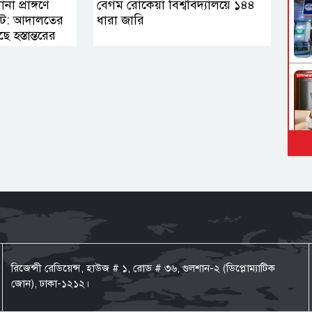
া প্রাঙ্গণে
বেগম রোকেয়া বিশ্ববিদ্যালয়ে ১৪৪
ংকট: আদালতের
ধারা জারি
 হস্তান্তরের
রিজেন্সী রেডিয়েন্স, হাউজ # ১, রোড # ৩৬, গুলশান-২ (ডিপ্লোম্যাটিক
জোন), ঢাকা-১২১২।