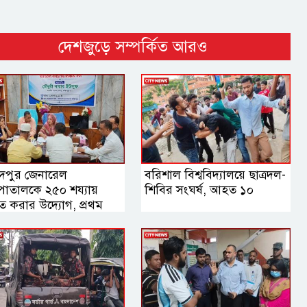
দেশজুড়ে সম্পর্কিত আরও
দপুর জেনারেল
বরিশাল বিশ্ববিদ্যালয়ে ছাত্রদল-
পাতালকে ২৫০ শয্যায়
শিবির সংঘর্ষ, আহত ১০
ীত করার উদ্যোগ, প্রথম
স্থাপনা সভায় এমপি নায়াব
ুফ