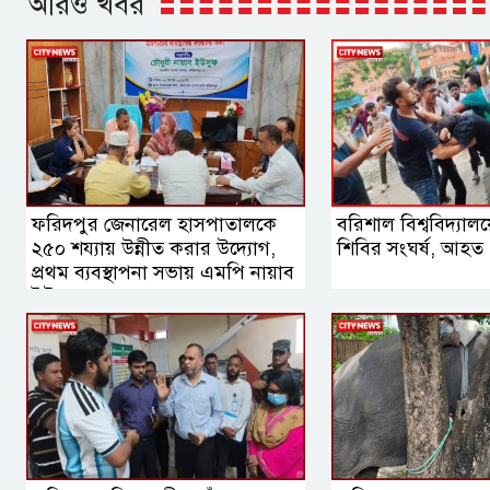
আরও খবর
ফরিদপুর জেনারেল হাসপাতালকে
বরিশাল বিশ্ববিদ্যালয়
২৫০ শয্যায় উন্নীত করার উদ্যোগ,
শিবির সংঘর্ষ, আহত
প্রথম ব্যবস্থাপনা সভায় এমপি নায়াব
ইউসুফ