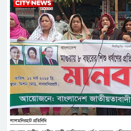
লালমনিরহাট প্রতিনিধি