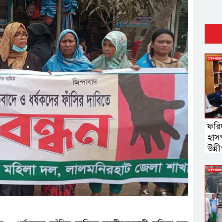
ফরি
হাস
উন্ন
ব্যব
ইউস