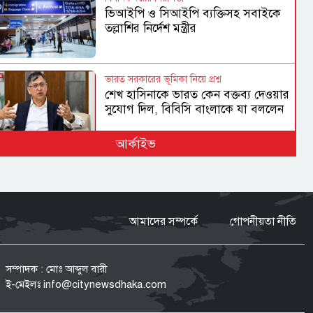
ভিআইপি ও সিআইপি ব্যক্তিসহ সবাইকে
তল্লাশির নির্দেশ মন্ত্রীর
ভারত সরকারের ভূমিকা নিয়ে প্রশ্ন
শেখ হাসিনাকে ভারত কেন বক্তব্য দেওয়ার
সুযোগ দিল, বিবিসি বাংলাকে যা বললেন
স্বরাষ্ট্রমন্ত্রী
আর্কাইভ
মারো না কেন ওদের?
ওবায়দুল কাদের-সাদ্দামের কল রেকর্ড
ট্রাইব্যুনালে দাখিল
আমাদের সম্পর্কে
গোপনীয়তা নীতি
তনু হত্যা মামলা
সাবেক সেনাসদস্য হাফিজুরের জামিন
সম্পাদক : মোঃ আব্দুল বারী
স্থগিত, ২৪ ঘণ্টার মধ্যে আত্মসমর্পণের
ই-মেইলঃ
info@citynewsdhaka.com
নির্দেশ