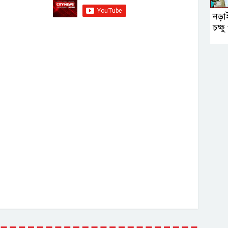
নড়া
চক্ষ