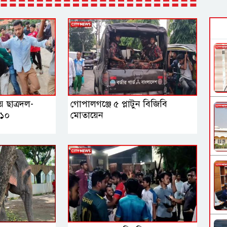
ে ছাত্রদল-
গোপালগঞ্জে ৫ প্লাটুন বিজিবি
 ১০
মোতায়েন