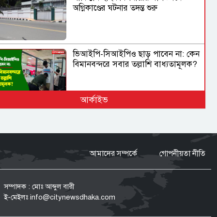
অগ্নিকাণ্ডের ঘটনার তদন্ত শুরু
ভিআইপি-সিআইপিও ছাড় পাবেন না: কেন
বিমানবন্দরে সবার তল্লাশি বাধ্যতামূলক?
আর্কাইভ
ভারত সফরের সিদ্ধান্ত প্রধানমন্ত্রী নেবেন:
পররাষ্ট্র প্রতিমন্ত্রী
আমাদের সম্পর্কে
গোপনীয়তা নীতি
রাষ্ট্রপতি নির্বাচনের ভোটার তালিকা
প্রকাশ, ভোট দেবেন ৩৪৯ এমপি
সম্পাদক : মোঃ আব্দুল বারী
ই-মেইলঃ
info@citynewsdhaka.com