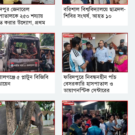
দপুর জেনারেল
বরিশাল বিশ্ববিদ্যালয়ে ছাত্রদল-
পাতালকে ২৫০ শয্যায়
শিবির সংঘর্ষ, আহত ১০
ীত করার উদ্যোগ, প্রথম
স্থাপনা সভায় এমপি নায়াব
ুফ
লগঞ্জে ৫ প্লাটুন বিজিবি
ফরিদপুরে নিবন্ধনহীন পাঁচ
ায়েন
বেসরকারি হাসপাতাল ও
ডায়াগনস্টিক সেন্টারের
কার্যক্রম বন্ধ