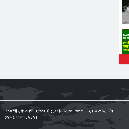
রিজেন্সী রেডিয়েন্স, হাউজ # ১, রোড # ৩৬, গুলশান-২ (ডিপ্লোম্যাটিক
জোন), ঢাকা-১২১২।