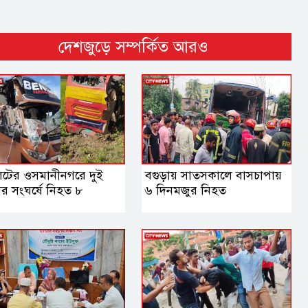
দেশজুড়ে সম্পর্কিত আরও
েটের ওসমানীনগরে দুই
বগুড়ায় সাতসকালে বাসচাপায়
র সংঘর্ষে নিহত ৮
৬ দিনমজুর নিহত