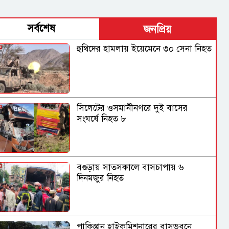
সর্বশেষ
জনপ্রিয়
হুথিদের হামলায় ইয়েমেনে ৩০ সেনা নিহত
সিলেটের ওসমানীনগরে দুই বাসের
সংঘর্ষে নিহত ৮
বগুড়ায় সাতসকালে বাসচাপায় ৬
দিনমজুর নিহত
পাকিস্তান হাইকমিশনারের বাসভবনে