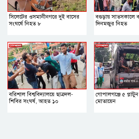
সিলেটের ওসমানীনগরে দুই বাসের
বগুড়ায় সাতসকালে 
সংঘর্ষে নিহত ৮
দিনমজুর নিহত
বরিশাল বিশ্ববিদ্যালয়ে ছাত্রদল-
গোপালগঞ্জে ৫ প্লাটু
শিবির সংঘর্ষ, আহত ১০
মোতায়েন