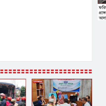
ফরি
প্রা
আদা
কাছে 