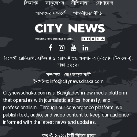
বিজ্ঞাপন
সার্কুলেশন
নীতিমালা
যোগাযোগ
আমাদের সম্পর্কে
গোপনীয়তা নীতি
রাষ্ট্রপতি নির্বাচনের ভোটার তালিকা
প্রকাশ, ভোট দেবেন ৩৪৯ এমপি
ফরিদপুর জেনারেল হাসপাতালকে ২৫০
রিজেন্সী রেডিয়েন্স, হাউজ # ১, রোড # ৩৬, গুলশান-২ (ডিপ্লোম্যাটিক জোন),
শয্যায় উন্নীত করার উদ্যোগ, প্রথম
ঢাকা-১২১২।
ব্যবস্থাপনা সভায় এমপি নায়াব ইউসুফ
সম্পাদক : মোঃ আব্দুল বারী
ই-মেইলঃ
info@citynewsdhaka.com
বিমানবন্দরের নিরাপত্তা
Citynewsdhaka.com is a Bangladeshi new media platform
ভিআইপি ও সিআইপি ব্যক্তিসহ
that operates with journalistic ethics, honesty, and
সবাইকে তল্লাশির নির্দেশ মন্ত্রীর
professionalism. Through our convergence platform, we
publish text, audio, and video content to keep our audience
informed with the latest news and updates.
ভারত সরকারের ভূমিকা নিয়ে প্রশ্ন
শেখ হাসিনাকে ভারত কেন বক্তব্য
স্বত্ব © ২০২৬ সিটি নিউজ ঢাকা
দেওয়ার সুযোগ দিল, বিবিসি বাংলাকে