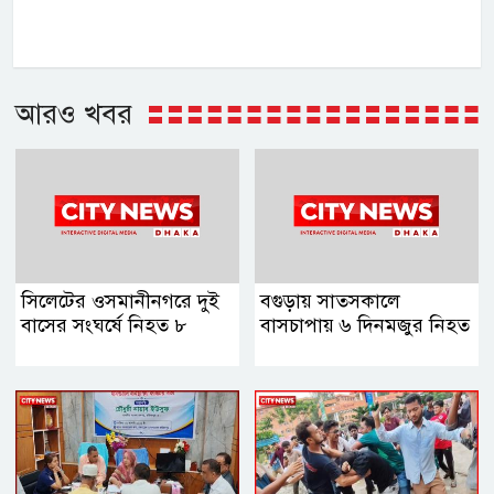
আরও খবর
সিলেটের ওসমানীনগরে দুই
বগুড়ায় সাতসকালে
বাসের সংঘর্ষে নিহত ৮
বাসচাপায় ৬ দিনমজুর নিহত