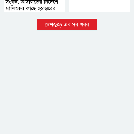
সংকট: আদালতের নির্দেশে
মালিকের কাছে হস্তান্তরের
সিদ্ধান্ত
দেশজুড়ে এর সব খবর