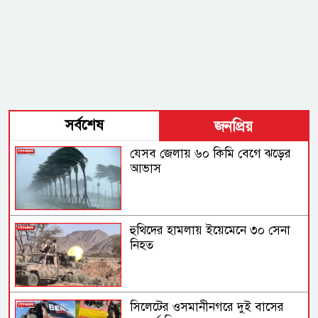
সর্বশেষ
জনপ্রিয়
যেসব জেলায় ৬০ কিমি বেগে ঝড়ের
আভাস
হুথিদের হামলায় ইয়েমেনে ৩০ সেনা
নিহত
সিলেটের ওসমানীনগরে দুই বাসের