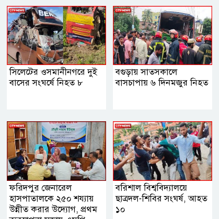
সিলেটের ওসমানীনগরে দুই
বগুড়ায় সাতসকালে
বাসের সংঘর্ষে নিহত ৮
বাসচাপায় ৬ দিনমজুর নিহত
ফরিদপুর জেনারেল
বরিশাল বিশ্ববিদ্যালয়ে
হাসপাতালকে ২৫০ শয্যায়
ছাত্রদল-শিবির সংঘর্ষ, আহত
উন্নীত করার উদ্যোগ, প্রথম
১০