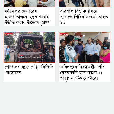
ফরিদপুর জেনারেল
বরিশাল বিশ্ববিদ্যালয়ে
হাসপাতালকে ২৫০ শয্যায়
ছাত্রদল-শিবির সংঘর্ষ, আহত
উন্নীত করার উদ্যোগ, প্রথম
১০
ব্যবস্থাপনা সভায় এমপি
নায়াব ইউসুফ
গোপালগঞ্জে ৫ প্লাটুন বিজিবি
ফরিদপুরে নিবন্ধনহীন পাঁচ
মোতায়েন
বেসরকারি হাসপাতাল ও
ডায়াগনস্টিক সেন্টারের
কার্যক্রম বন্ধ