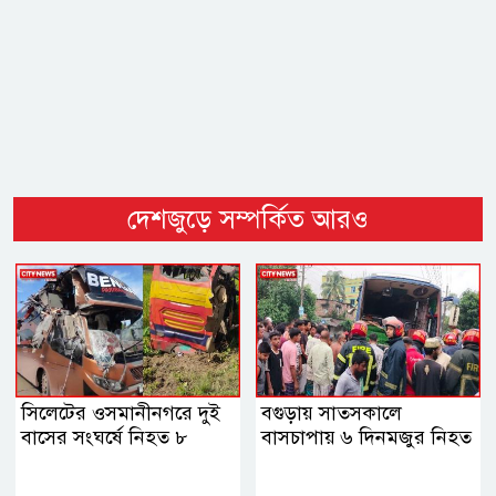
দেশজুড়ে সম্পর্কিত আরও
সিলেটের ওসমানীনগরে দুই
বগুড়ায় সাতসকালে
বাসের সংঘর্ষে নিহত ৮
বাসচাপায় ৬ দিনমজুর নিহত