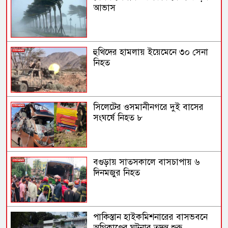
আভাস
হুথিদের হামলায় ইয়েমেনে ৩০ সেনা
নিহত
সিলেটের ওসমানীনগরে দুই বাসের
সংঘর্ষে নিহত ৮
বগুড়ায় সাতসকালে বাসচাপায় ৬
দিনমজুর নিহত
পাকিস্তান হাইকমিশনারের বাসভবনে
অগ্নিকাণ্ডের ঘটনার তদন্ত শুরু