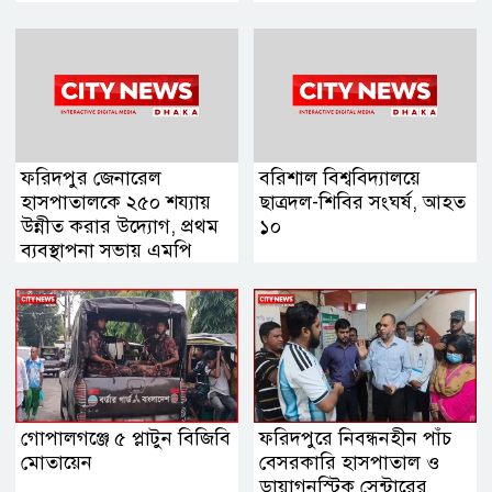
ফরিদপুর জেনারেল
বরিশাল বিশ্ববিদ্যালয়ে
হাসপাতালকে ২৫০ শয্যায়
ছাত্রদল-শিবির সংঘর্ষ, আহত
উন্নীত করার উদ্যোগ, প্রথম
১০
ব্যবস্থাপনা সভায় এমপি
নায়াব ইউসুফ
গোপালগঞ্জে ৫ প্লাটুন বিজিবি
ফরিদপুরে নিবন্ধনহীন পাঁচ
মোতায়েন
বেসরকারি হাসপাতাল ও
ডায়াগনস্টিক সেন্টারের