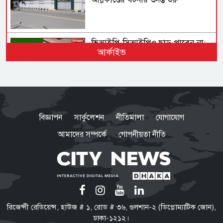
ভিআইপি-সিআইপিও ছাড় পাবেন না:
আর্কাইভ
কেন বিমানবন্দরে সবার তল্লাশি
বাধ্যতামূলক?
ভারত সফরের সিদ্ধান্ত প্রধানমন্ত্রী
নেবেন: পররাষ্ট্র প্রতিমন্ত্রী
বিজ্ঞাপন
সার্কুলেশন
নীতিমালা
যোগাযোগ
আমাদের সম্পর্কে
গোপনীয়তা নীতি
রাষ্ট্রপতি নির্বাচনের ভোটার তালিকা
প্রকাশ, ভোট দেবেন ৩৪৯ এমপি
ফরিদপুর জেনারেল হাসপাতালকে ২৫০
রিজেন্সী রেডিয়েন্স, হাউজ # ১, রোড # ৩৬, গুলশান-২ (ডিপ্লোম্যাটিক জোন),
শয্যায় উন্নীত করার উদ্যোগ, প্রথম
ঢাকা-১২১২।