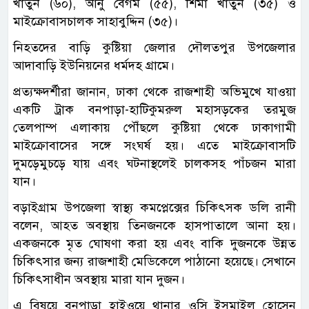
খাতুন (৬০), আনু বেগম (৫৫), শিমা খাতুন (৩৫) ও
মাইক্রোবাসচালক সাহাবুদ্দিন (৩৫)।
নিহতদের বাড়ি কুষ্টিয়া জেলার দৌলতপুর উপজেলার
আদাবাড়ি ইউনিয়নের ধর্মদহ গ্রামে।
প্রত্যক্ষদর্শীরা জানান, ঢাকা থেকে রাজশাহী অভিমুখে যাওয়া
একটি ট্রাক বনপাড়া-হাটিকুমরুল মহাসড়কের তরমুজ
তেলপাম্প এলাকায় পৌঁছলে কুষ্টিয়া থেকে ঢাকাগামী
মাইক্রোবাসের সঙ্গে সংঘর্ষ হয়। এতে মাইক্রোবাসটি
দুমড়েমুচড়ে যায় এবং ঘটনাস্থলেই চালকসহ পাঁচজন মারা
যান।
বড়াইগ্রাম উপজেলা স্বাস্থ্য কমপ্লেক্সের চিকিৎসক ডলি রানী
বলেন, আহত অবস্থায় তিনজনকে হাসপাতালে আনা হয়।
একজনকে মৃত ঘোষণা করা হয় এবং বাকি দুজনকে উন্নত
চিকিৎসার জন্য রাজশাহী মেডিকেলে পাঠানো হয়েছে। সেখানে
চিকিৎসাধীন অবস্থায় মারা যান দুজন।
এ বিষয়ে বনপাড়া হাইওয়ে থানার ওসি ইসমাইল হোসেন