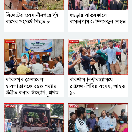
সিলেটের ওসমানীনগরে দুই
বগুড়ায় সাতসকালে
বাসের সংঘর্ষে নিহত ৮
বাসচাপায় ৬ দিনমজুর নিহত
ফরিদপুর জেনারেল
বরিশাল বিশ্ববিদ্যালয়ে
হাসপাতালকে ২৫০ শয্যায়
ছাত্রদল-শিবির সংঘর্ষ, আহত
উন্নীত করার উদ্যোগ, প্রথম
১০
ব্যবস্থাপনা সভায় এমপি
নায়াব ইউসুফ