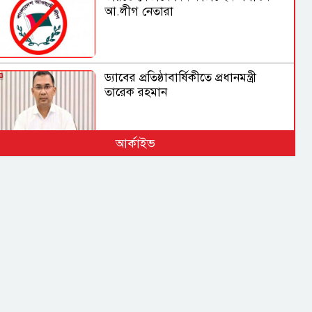
আ.লীগ নেতারা
ড্যাবের প্রতিষ্ঠাবার্ষিকীতে প্রধানমন্ত্রী
তারেক রহমান
আর্কাইভ
মুক্তিযুদ্ধ ছিলো জনতার, কোনো
রাজনৈতিক দলের নয়: ভারপ্রাপ্ত রাষ্ট্রপতি
শেখ হাসিনা ডিসেম্বরে আসুক, আমিও
বিশ্বাস করতে চাই: আইনমন্ত্রী