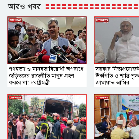
আরও খবর
গণহত্যা ও মানবতাবিরোধী অপরাধে
সরকার নিত্যপ্রয়োজনীয়
জড়িতদের রাজনীতি মানুষ গ্রহণ
ঊর্ধ্বগতি ও শান্তি-শৃঙ্খ
করবে না: স্বরাষ্ট্রমন্ত্রী
জামায়াত আমির