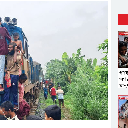
গণহ
অপর
মানু
স্বরাষ্ট