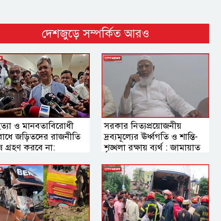
দেশজুড়ে সম্পর্কিত আরও
ত্যা ও মানবতাবিরোধী
সরকার নিত্যপ্রয়োজনীয়
াধে জড়িতদের রাজনীতি
দ্রব্যমূল্যের ঊর্ধ্বগতি ও শান্তি-
ষ গ্রহণ করবে না:
শৃঙ্খলা রক্ষায় ব্যর্থ : জামায়াত
্রমন্ত্রী
আমির