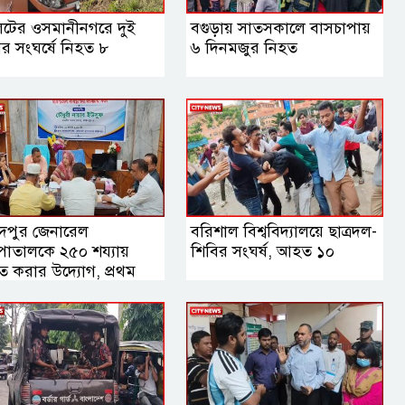
েটের ওসমানীনগরে দুই
বগুড়ায় সাতসকালে বাসচাপায়
র সংঘর্ষে নিহত ৮
৬ দিনমজুর নিহত
দপুর জেনারেল
বরিশাল বিশ্ববিদ্যালয়ে ছাত্রদল-
পাতালকে ২৫০ শয্যায়
শিবির সংঘর্ষ, আহত ১০
ীত করার উদ্যোগ, প্রথম
স্থাপনা সভায় এমপি নায়াব
ুফ