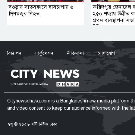
বগুড়ায় সাতসকালে বাসচাপায় ৬
ফরিদপুর জেনারেল 
দিনমজুর নিহত
২৫০ শয্যায় উন্নীত 
প্রথম ব্যবস্থাপনা সভ
ইউসুফ
বিজ্ঞাপন
সার্কুলেশন
নীতিমালা
যোগাযোগ
Citynewsdhaka.com is a Bangladeshi new media platform that 
and video content to keep our audience informed with the l
স্বত্ব © ২০২৬ সিটি নিউজ ঢাকা