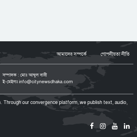
স্বাভাবিক প্রক্রিয়ায় সাকিবের দেশে ফেরার
সুযোগ নেই: ক্রীড়া প্রতিমন্ত্রী
ইতালি বিমানবন্দরে আটকা ঢাকাগামী
বিমান, ভেতরে আড়াই শতাধিক যাত্রী
আমাদের সম্পর্কে
গোপনীয়তা নীতি
রাষ্ট্রপতি নির্বাচন
সম্পাদক : মোঃ আব্দুল বারী
ডাকা হচ্ছে সংসদের বিশেষ অধিবেশন
ই-মেইলঃ
info@citynewsdhaka.com
. Through our convergence platform, we publish text, audio,
হামের উপসর্গে আরও ৩ জনের মৃত্যু,
আক্রান্ত ১ হাজার ২১৮