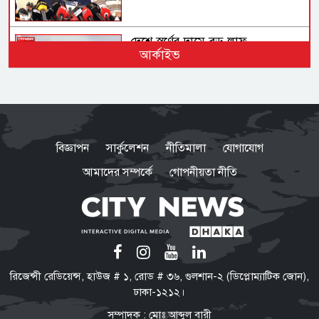
দেশে স্বর্ণের দামে বড় লাফ
আর্কাইভ
অস্ট্রেলিয়ার তৃতীয় সারির দলের কাছে
ইনিংস ব্যবধানে হারল বাংলাদেশ
বিজ্ঞাপন
সার্কুলেশন
নীতিমালা
যোগাযোগ
আমাদের সম্পর্কে
গোপনীয়তা নীতি
ভারতে যেভাবে দিন কাটাচ্ছেন পলাতক
আ.লীগ নেতারা
ড্যাবের প্রতিষ্ঠাবার্ষিকীতে প্রধানমন্ত্রী
রিজেন্সী রেডিয়েন্স, হাউজ # ১, রোড # ৩৬, গুলশান-২ (ডিপ্লোম্যাটিক জোন),
তারেক রহমান
ঢাকা-১২১২।
সম্পাদক : মোঃ আব্দুল বারী