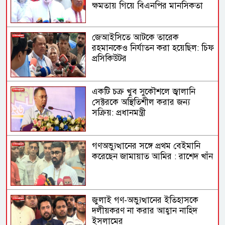
ক্ষমতায় গিয়ে বিএনপির মানসিকতা
বদলে গিয়েছে
জেআইসিতে আটকে তারেক
রহমানকেও নির্যাতন করা হয়েছিল: চিফ
প্রসিকিউটর
একটি চক্র খুব সুকৌশলে জ্বালানি
সেক্টরকে অস্থিতিশীল করার জন্য
সক্রিয়: প্রধানমন্ত্রী
গণঅভ্যুত্থানের সঙ্গে প্রথম বেইমানি
করেছেন জামায়াত আমির : রাশেদ খাঁন
জুলাই গণ-অভ্যুত্থানের ইতিহাসকে
দলীয়করণ না করার আহ্বান নাহিদ
ইসলামের