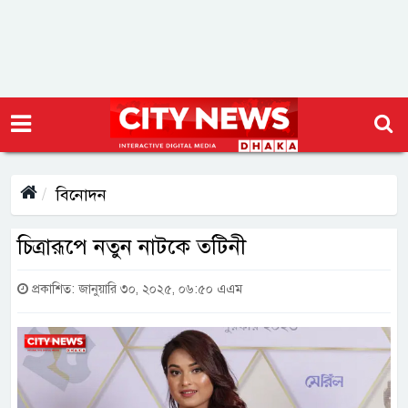
বিনোদন
চিত্রারূপে নতুন নাটকে তটিনী
প্রকাশিত: জানুয়ারি ৩০, ২০২৫, ০৬:৫০ এএম