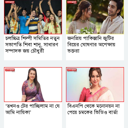
চলচ্চিত্র শিল্পী সমিতির নতুন
জনপ্রিয় পাকিস্তানি জুটির
সভাপতি শিবা শানু, সাধারণ
বিয়ের ঘোষণার অপেক্ষায়
সম্পাদক জয় চৌধুরী
ভক্তরা
‘তখনও টের পাচ্ছিলাম না যে
বিএনপি থেকে মনোনয়ন না
আমি নায়িকা’
পেয়ে চমকের ভিডিও বার্তা