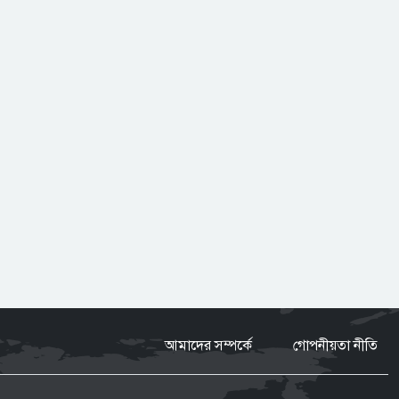
তরুণদের সঙ্গে সমাজ ও রাষ্ট্রের একটি
ইতিবাচক সমন্বয় প্রয়োজন বললেন
হোসেন জিল্লুর
টিএফআই সেলে বন্দি রেখে নির্যাতন
শেখ হাসিনার নির্দেশে গুম করা হয়েছিল
সালাহউদ্দিন আহমদকে: তদন্ত সংস্থা
‘হাসিনা কার্ড’ খেলবেন আবার বন্ধুত্ব
চাইবেন, দুটো বিপরীতমুখী: ভারতকে
স্বরাষ্ট্রমন্ত্রী
যুক্তরাষ্ট্র সব শর্ত মানলেই খুলবে হরমুজ
প্রণালি: ইরান
আমাদের সম্পর্কে
গোপনীয়তা নীতি