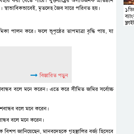
বহার করা যেতে পারে। যুক্তরাষ্ট্রের অলাভজনক প্রতিষ্ঠান
ে।
স্বাভাবিকভাবেই, মৃতদেহ জৈব সারে পরিণত হয়।
১ডিস
ব্য
ফ্লাই
িকা পালন করে। ফলে ভূপৃষ্ঠের তাপমাত্রা বৃদ্ধি পায়, যা
বিস্তারিত পড়ুন
েশবান্ধব বলে মনে করেন। এতে করে সীমিত জমির সর্বোচ্চ
শবান্ধব বলে মনে করেন।
 বিশপ জানিয়েছেন, মানবদেহকে গৃহস্থালির বর্জ্য হিসেবে