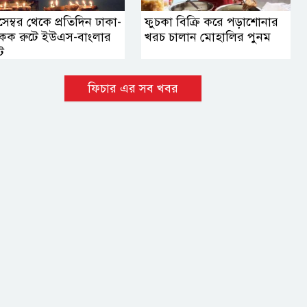
েম্বর থেকে প্রতিদিন ঢাকা-
ফুচকা বিক্রি করে পড়াশোনার
াংকক রুটে ইউএস-বাংলার
খরচ চালান মোহালির পুনম
ট
ফিচার এর সব খবর