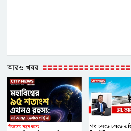
আরও খবর
পথ চলতে চলতে এভ
বিজ্ঞানের নতুন রহস্য