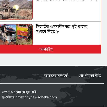
সিলেটের ওসমানীনগরে দুই বাসের
সংঘর্ষে নিহত ৮
আর্কাইভ
বগুড়ায় সাতসকালে বাসচাপায় ৬
দিনমজুর নিহত
আমাদের সম্পর্কে
গোপনীয়তা নীতি
পাকিস্তান হাইকমিশনারের বাসভবনে
অগ্নিকাণ্ডের ঘটনার তদন্ত শুরু
সম্পাদক : মোঃ আব্দুল বারী
ই-মেইলঃ
info@citynewsdhaka.com