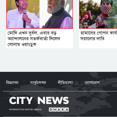
মোদি এখন দুর্বল, এবার বড়
হামাসের গোপন কার্যক
আন্দোলনের সতর্কবার্তা দিলেন
সরানোর দাবি
সোনাম ওয়াংচুক
বিজ্ঞাপন
সার্কুলেশন
নীতিমালা
যোগাযোগ