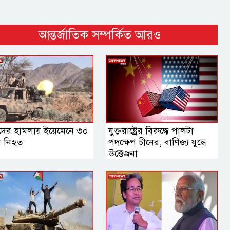
আন্তর্জাতিক সম্পর্কিত আরও
দের হামলায় ইয়েমেনে ৩০
যুক্তরাষ্ট্রের বিরুদ্ধে পালটা
া নিহত
পদক্ষেপ চীনের, বাণিজ্য যুদ্ধে
‍উত্তেজনা