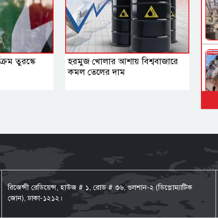
্রম তুরস্কে
হরমুজ খোলার আশায় বিশ্ববাজারে
কমল তেলের দাম
রিজেন্সী রেডিয়েন্স, হাউজ # ১, রোড # ৩৬, গুলশান-২ (ডিপ্লোম্যাটিক
জোন), ঢাকা-১২১২।