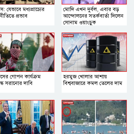
স: যেভাবে মধ্যপ্রাচ্যের
মোদি এখন দুর্বল, এবার বড়
নীতিতে প্রভাব
আন্দোলনের সতর্কবার্তা দিলেন
সোনাম ওয়াংচুক
াসের গোপন কার্যক্রম
হরমুজ খোলার আশায়
্কে সরানোর দাবি
বিশ্ববাজারে কমল তেলের দাম