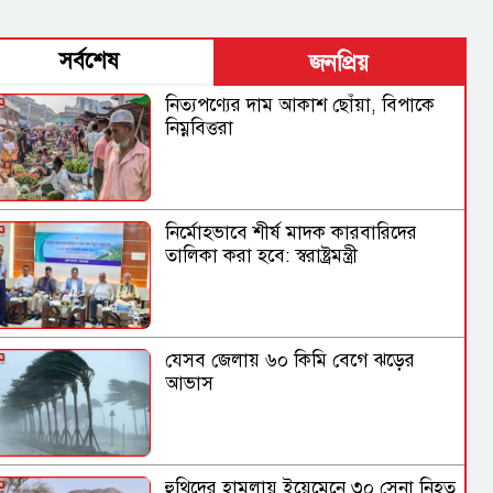
সর্বশেষ
জনপ্রিয়
নিত্যপণ্যের দাম আকাশ ছোঁয়া, বিপাকে
নিম্নবিত্তরা
নির্মোহভাবে শীর্ষ মাদক কারবারিদের
তালিকা করা হবে: স্বরাষ্ট্রমন্ত্রী
যেসব জেলায় ৬০ কিমি বেগে ঝড়ের
আভাস
হুথিদের হামলায় ইয়েমেনে ৩০ সেনা নিহত