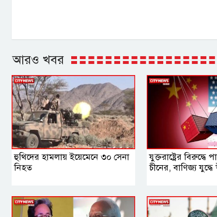
আরও খবর
হুথিদের হামলায় ইয়েমেনে ৩০ সেনা
যুক্তরাষ্ট্রের বিরুদ্ধে
নিহত
চীনের, বাণিজ্য যুদ্ধে 