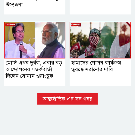
‍উত্তেজনা
মোদি এখন দুর্বল, এবার বড়
হামাসের গোপন কার্যক্রম
আন্দোলনের সতর্কবার্তা
তুরস্কে সরানোর দাবি
দিলেন সোনাম ওয়াংচুক
আন্তর্জাতিক এর সব খবর