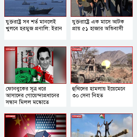
যুক্তরাষ্ট্র সব শর্ত মানলেই
যুক্তরাষ্ট্রে এক মাসে আটক
খুলবে হরমুজ প্রণালি: ইরান
প্রায় ৫১ হাজার অভিবাসী
ফোনবুকের সূত্র ধরে
হুথিদের হামলায় ইয়েমেনে
আসাদের গোয়েন্দাপ্রধানের
৩০ সেনা নিহত
সন্ধান মিলল মস্কোতে