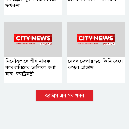
ফখরুল
নির্মোহভাবে শীর্ষ মাদক
যেসব জেলায় ৬০ কিমি বেগে
কারবারিদের তালিকা করা
ঝড়ের আভাস
হবে: স্বরাষ্ট্রমন্ত্রী
জাতীয় এর সব খবর