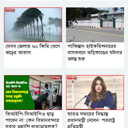
যেসব জেলায় ৬০ কিমি বেগে
পাকিস্তান হাইকমিশনারের
ঝড়ের আভাস
বাসভবনে অগ্নিকাণ্ডের ঘটনার
তদন্ত শুরু
ভিআইপি-সিআইপিও ছাড়
ভারত সফরের সিদ্ধান্ত
পাবেন না: কেন বিমানবন্দরে
প্রধানমন্ত্রী নেবেন: পররাষ্ট্র
সবার তল্লাশি বাধ্যতামূলক?
প্রতিমন্ত্রী