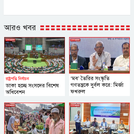
আরও খবর
‘মব’ তৈরির সংস্কৃতি
রাষ্ট্রপতি নির্বাচন
গণতন্ত্রকে দুর্বল করে: মির্জা
ডাকা হচ্ছে সংসদের বিশেষ
ফখরুল
অধিবেশন