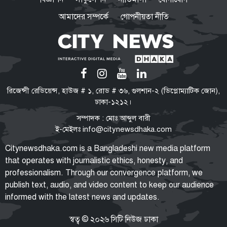
আমাদের সম্পর্কে
গোপনীয়তা নীতি
যেসব জেলায় ৬০ কিমি বেগে ঝড়ের
আভাস
হুথিদের হামলায় ইয়েমেনে ৩০ সেনা
রিজেন্সী রেডিয়েন্স, হাউজ # ১, রোড # ৩৬, গুলশান-২ (ডিপ্লোম্যাটিক জোন),
নিহত
ঢাকা-১২১২।
সম্পাদক : মোঃ আব্দুল বারী
ই-মেইলঃ
info@citynewsdhaka.com
সিলেটের ওসমানীনগরে দুই বাসের
Citynewsdhaka.com is a Bangladeshi new media platform
সংঘর্ষে নিহত ৮
that operates with journalistic ethics, honesty, and
professionalism. Through our convergence platform, we
publish text, audio, and video content to keep our audience
informed with the latest news and updates.
বগুড়ায় সাতসকালে বাসচাপায় ৬
দিনমজুর নিহত
স্বত্ব © ২০২৬ সিটি নিউজ ঢাকা