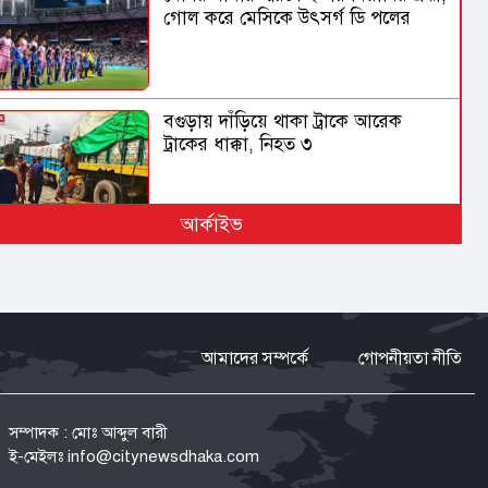
গোল করে মেসিকে উৎসর্গ ডি পলের
বগুড়ায় দাঁড়িয়ে থাকা ট্রাকে আরেক
ট্রাকের ধাক্কা, নিহত ৩
আর্কাইভ
রাষ্ট্রপতি নির্বাচনে বিএনপির দুই
মনোনয়নপত্র সংগ্রহ
আমাদের সম্পর্কে
গোপনীয়তা নীতি
হরমুজ খুলতে যুক্তরাষ্ট্রকে যেসব শর্ত দিল
ইরান
সম্পাদক : মোঃ আব্দুল বারী
ই-মেইলঃ
info@citynewsdhaka.com