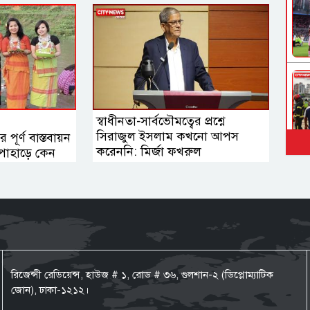
স্বাধীনতা-সার্বভৌমত্বের প্রশ্নে
সিরাজুল ইসলাম কখনো আপস
র পূর্ণ বাস্তবায়ন
করেননি: মির্জা ফখরুল
পাহাড়ে কেন
রিজেন্সী রেডিয়েন্স, হাউজ # ১, রোড # ৩৬, গুলশান-২ (ডিপ্লোম্যাটিক
জোন), ঢাকা-১২১২।