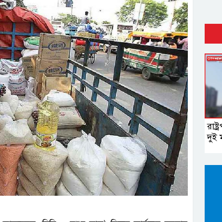
রাষ্
দুই 