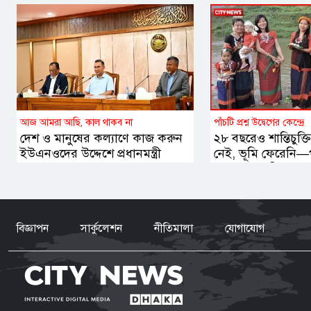
আজ আমরা আছি, কাল থাকব না
পাঁচটি প্রশ্ন উদ্বেগের কেন্দ্রে
দেশ ও মানুষের কল্যাণে কাজ করুন
২৮ বছরেও শান্তিচুক্তি
ইউএনওদের উদ্দেশে প্রধানমন্ত্রী
নেই, ভূমি ফেরেনি—
এখনো অশান্তি?
বিজ্ঞাপন
সার্কুলেশন
নীতিমালা
যোগাযোগ