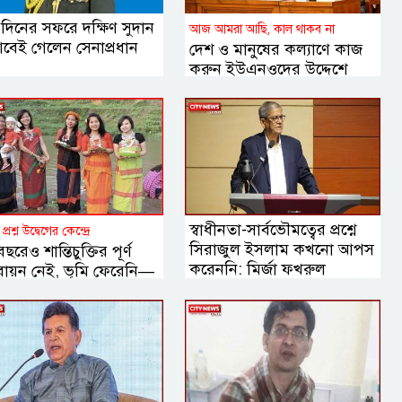
 দিনের সফরে দক্ষিণ সুদান
আজ আমরা আছি, কাল থাকব না
বেই গেলেন সেনাপ্রধান
দেশ ও মানুষের কল্যাণে কাজ
করুন ইউএনওদের উদ্দেশে
প্রধানমন্ত্রী
স্বাধীনতা-সার্বভৌমত্বের প্রশ্নে
প্রশ্ন উদ্বেগের কেন্দ্রে
সিরাজুল ইসলাম কখনো আপস
ছরেও শান্তিচুক্তির পূর্ণ
করেননি: মির্জা ফখরুল
তবায়ন নেই, ভূমি ফেরেনি—
াড়ে কেন এখনো অশান্তি?