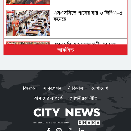
এসএসসিতে পাসের হার ও জিপিএ–৫
কমেছে
এসএসসি ও সমমান পরীক্ষার ফল
আর্কাইভ
প্রকাশ, পাসের হার ৬২ দশমিক ২৫
যোগ্য ও ত্যাগীরাই স্থানীয় সরকার
নির্বাচনে সুযোগ পাবেন: তারেক
বিজ্ঞাপন
সার্কুলেশন
নীতিমালা
যোগাযোগ
রহমান
আমাদের সম্পর্কে
গোপনীয়তা নীতি
লোডশেডিংয়ে বিপর্যস্ত দেশ, বিদ্যুৎ
ঘাটতি প্রায় ৩৭০০ মেগাওয়াট