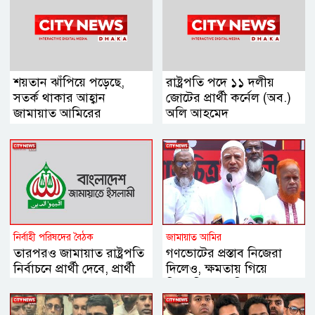
শয়তান ঝাঁপিয়ে পড়েছে,
রাষ্ট্রপতি পদে ১১ দলীয়
সতর্ক থাকার আহ্বান
জোটের প্রার্থী কর্নেল (অব.)
জামায়াত আমিরের
অলি আহমেদ
নির্বাহী পরিষদের বৈঠক
জামায়াত আমির
তারপরও জামায়াত রাষ্ট্রপতি
গণভোটের প্রস্তাব নিজেরা
নির্বাচনে প্রার্থী দেবে, প্রার্থী
দিলেও, ক্ষমতায় গিয়ে
চূড়ান্ত
বিএনপির মানসিকতা বদলে
গিয়েছে