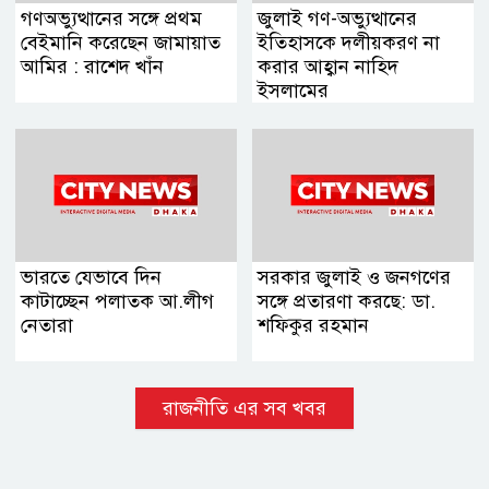
গণঅভ্যুত্থানের সঙ্গে প্রথম
জুলাই গণ-অভ্যুত্থানের
বেইমানি করেছেন জামায়াত
ইতিহাসকে দলীয়করণ না
আমির : রাশেদ খাঁন
করার আহ্বান নাহিদ
ইসলামের
ভারতে যেভাবে দিন
সরকার জুলাই ও জনগণের
কাটাচ্ছেন পলাতক আ.লীগ
সঙ্গে প্রতারণা করছে: ডা.
নেতারা
শফিকুর রহমান
রাজনীতি এর সব খবর