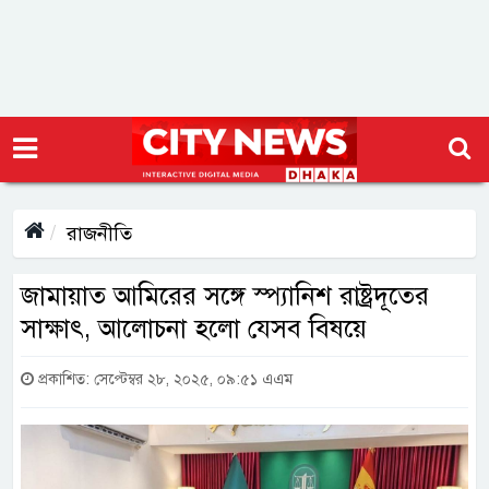
রাজনীতি
জামায়াত আমিরের সঙ্গে স্প্যানিশ রাষ্ট্রদূতের
সাক্ষাৎ, আলোচনা হলো যেসব বিষয়ে
প্রকাশিত: সেপ্টেম্বর ২৮, ২০২৫, ০৯:৫১ এএম