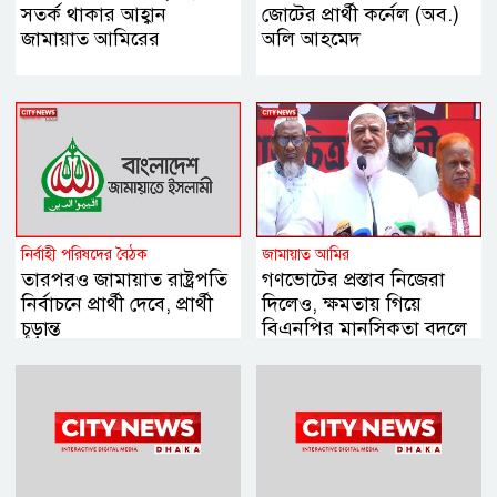
সতর্ক থাকার আহ্বান
জোটের প্রার্থী কর্নেল (অব.)
জামায়াত আমিরের
অলি আহমেদ
নির্বাহী পরিষদের বৈঠক
জামায়াত আমির
তারপরও জামায়াত রাষ্ট্রপতি
গণভোটের প্রস্তাব নিজেরা
নির্বাচনে প্রার্থী দেবে, প্রার্থী
দিলেও, ক্ষমতায় গিয়ে
চূড়ান্ত
বিএনপির মানসিকতা বদলে
গিয়েছে