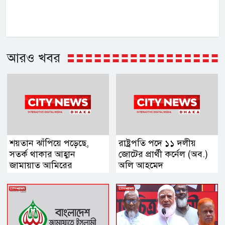
আরও খবর
শয়তান ঝাঁপিয়ে পড়েছে,
রাষ্ট্রপতি পদে ১১ দলীয়
সতর্ক থাকার আহ্বান
জোটের প্রার্থী কর্নেল (অব.)
জামায়াত আমিরের
অলি আহমেদ