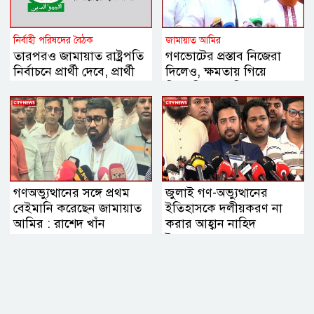
নির্বাহী পরিষদের বৈঠক
জামায়াত আমির
তারপরও জামায়াত রাষ্ট্রপতি
গণভোটের প্রস্তাব নিজেরা
নির্বাচনে প্রার্থী দেবে, প্রার্থী
দিলেও, ক্ষমতায় গিয়ে
চূড়ান্ত
বিএনপির মানসিকতা বদলে
গিয়েছে
গণঅভ্যুত্থানের সঙ্গে প্রথম
জুলাই গণ-অভ্যুত্থানের
বেইমানি করেছেন জামায়াত
ইতিহাসকে দলীয়করণ না
আমির : রাশেদ খাঁন
করার আহ্বান নাহিদ
ইসলামের