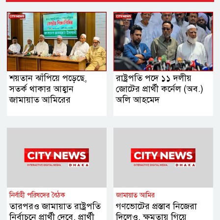
শয়তান ঝাঁপিয়ে পড়েছে,
রাষ্ট্রপতি পদে ১১ দলীয়
সতর্ক থাকার আহ্বান
জোটের প্রার্থী কর্নেল (অব.)
জামায়াত আমিরের
অলি আহমেদ
নির্বাহী পরিষদের বৈঠক
জামায়াত আমির
তারপরও জামায়াত রাষ্ট্রপতি
গণভোটের প্রস্তাব নিজেরা
নির্বাচনে প্রার্থী দেবে, প্রার্থী
দিলেও, ক্ষমতায় গিয়ে