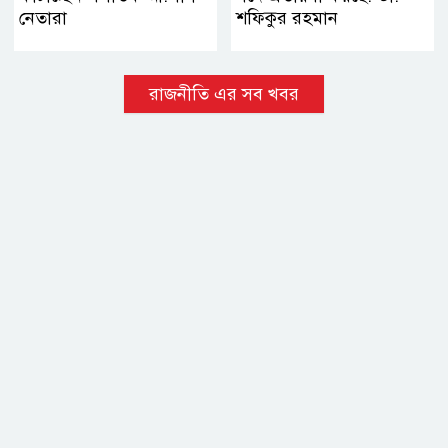
নেতারা
শফিকুর রহমান
রাজনীতি এর সব খবর