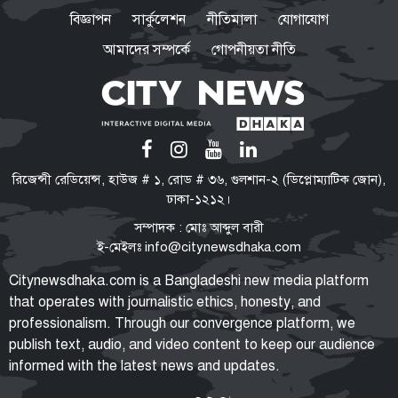
অবহেলা করলে ছড়িয়ে পড়তে পারে
বিজ্ঞাপন
সার্কুলেশন
নীতিমালা
যোগাযোগ
কিডনিতে
আমাদের সম্পর্কে
গোপনীয়তা নীতি
শয়তান ঝাঁপিয়ে পড়েছে, সতর্ক থাকার
আহ্বান জামায়াত আমিরের
২৩তম রাষ্ট্রপতি হচ্ছেন মির্জা ফখরুল
রিজেন্সী রেডিয়েন্স, হাউজ # ১, রোড # ৩৬, গুলশান-২ (ডিপ্লোম্যাটিক জোন),
ঢাকা-১২১২।
সম্পাদক : মোঃ আব্দুল বারী
ই-মেইলঃ
info@citynewsdhaka.com
হেফাজত আমিরকে বুকে জড়িয়ে
Citynewsdhaka.com is a Bangladeshi new media platform
ধরলেন প্রধানমন্ত্রী
that operates with journalistic ethics, honesty, and
professionalism. Through our convergence platform, we
publish text, audio, and video content to keep our audience
informed with the latest news and updates.
গাজার বিষয়ে ট্রাম্পের ১৫ দফা
পরিকল্পনা প্রত্যাখ্যান নেতানিয়াহুর