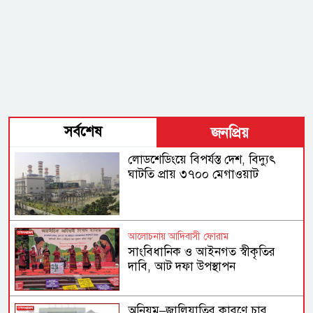
সর্বশেষ
জনপ্রিয়
লোডশেডিংয়ে বিপর্যস্ত দেশ, বিদ্যুৎ
ঘাটতি প্রায় ৩৭০০ মেগাওয়াট
আলোচনায় আদিবাসী ফোরাম
সাংবিধানিক ও আইনগত স্বীকৃতির
দাবি, আট দফা উপস্থাপন
অনিয়ম–জালিয়াতির কারণে চার