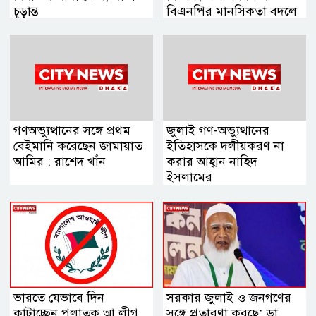
চূড়ান্ত
বিএনপির মানসিকতা বদলে
গিয়েছে
গণঅভ্যুত্থানের সঙ্গে প্রথম
জুলাই গণ-অভ্যুত্থানের
বেইমানি করেছেন জামায়াত
ইতিহাসকে দলীয়করণ না
আমির : রাশেদ খাঁন
করার আহ্বান নাহিদ
ইসলামের
ভারতে যেভাবে দিন
সরকার জুলাই ও জনগণের
কাটাচ্ছেন পলাতক আ.লীগ
সঙ্গে প্রতারণা করছে: ডা.