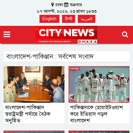
ঢাকা
শুক্রবার
০৭ আগস্ট, ২০২৬, ২৩ শ্রাবণ ১৪৩৩
English
हिन्दी
العربية
বাংলাদেশ-পাকিস্তান : সর্বশেষ সংবাদ
বাংলাদেশ-পাকিস্তান
পাকিস্তানকে হোয়াইটওয়াশ
স্বরাষ্ট্রমন্ত্রী পর্যায়ে বৈঠক
করে ইতিহাস গড়ল
অনুষ্ঠিত
বাংলাদেশ