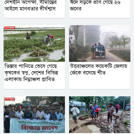
দেশহীন অপেক্ষা, সীমান্তের
ঈদে সড়কে প্রাণ গেছে ২৬
আইলে মানবতার দীর্ঘশ্বাস
জনের
তিস্তার পানিতে ভেসে গেছে
উত্তরাঞ্চলের কয়েকটি জেলায়
কৃষকের স্বপ্ন, দেশের বিভিন্ন
জেঁকে বসেছে শীত
এলাকায় নিম্নাঞ্চল প্লাবিত