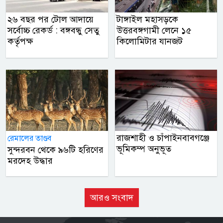
২৬ বছর পর টোল আদায়ে
টাঙ্গাইল মহাসড়কে
সর্বোচ্চ রেকর্ড : বঙ্গবন্ধু সেতু
উত্তরবঙ্গগামী লেনে ১৫
কর্তৃপক্ষ
কিলোমিটার যানজট
রাজশাহী ও চাঁপাইনবাবগঞ্জে
রেমালের তাণ্ডব
ভূমিকম্প অনুভূত
সুন্দরবন থেকে ৯৬টি হরিণের
মরদেহ উদ্ধার
আরও সংবাদ