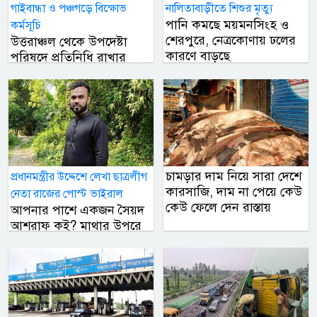
গাইবান্ধা ও পঞ্চগড়ে বিক্ষোভ
নালিতাবাড়ীতে শিশুর মৃত্যু
পানি কমছে ময়মনসিংহ ও
কর্মসূচি
শেরপুরে, নেত্রকোণায় ঢলের
উত্তরাঞ্চল থেকে উপদেষ্টা
কারণে বাড়ছে
পরিষদে প্রতিনিধি রাখার
দাবি, ৭২ ঘণ্টার আলটিমেটাম
চামড়ার দাম নিয়ে সারা দেশে
প্রধানমন্ত্রীর উদ্দেশে লেখা ছাত্রলীগ
কারসাজি, দাম না পেয়ে কেউ
নেতা রাজের পোস্ট ভাইরাল
কেউ ফেলে দেন রাস্তায়
আপনার পাশে একজন সৈয়দ
আশরাফ কই? মাথার উপরে
একজন জিল্লুর রহমান কই?