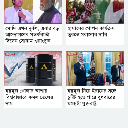
মোদি এখন দুর্বল, এবার বড়
হামাসের গোপন কার্যক্রম
আন্দোলনের সতর্কবার্তা
তুরস্কে সরানোর দাবি
দিলেন সোনাম ওয়াংচুক
হরমুজ খোলার আশায়
হরমুজ নিয়ে ইরানের সঙ্গে
বিশ্ববাজারে কমল তেলের
চুক্তি হতে পারে বুধবারের
দাম
মধ্যেই: যুক্তরাষ্ট্র