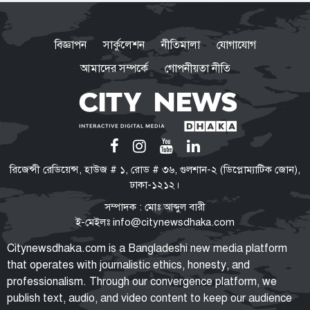
ভারত সরকারের ভূমিকা নিয়ে প্রশ্ন
শেখ হাসিনাকে ভারত কেন বক্তব্য
বিজ্ঞাপন
সার্কুলেশন
নীতিমালা
যোগাযোগ
দেওয়ার সুযোগ দিল, বিবিসি বাংলাকে
যা বললেন স্বরাষ্ট্রমন্ত্রী
আমাদের সম্পর্কে
গোপনীয়তা নীতি
মারো না কেন ওদের?
ওবায়দুল কাদের-সাদ্দামের কল রেকর্ড
ট্রাইব্যুনালে দাখিল
তনু হত্যা মামলা
রিজেন্সী রেডিয়েন্স, হাউজ # ১, রোড # ৩৬, গুলশান-২ (ডিপ্লোম্যাটিক জোন),
সাবেক সেনাসদস্য হাফিজুরের জামিন
ঢাকা-১২১২।
স্থগিত, ২৪ ঘণ্টার মধ্যে আত্মসমর্পণের
সম্পাদক : মোঃ আব্দুল বারী
নির্দেশ
ই-মেইলঃ
info@citynewsdhaka.com
বাংলাদেশে রাষ্ট্রপতি নির্বাচন যেভাবে
Citynewsdhaka.com is a Bangladeshi new media platform
হয়: সংবিধান কী বলে, কবে থেকে শুরু
that operates with journalistic ethics, honesty, and
এই পদ্ধতি?
professionalism. Through our convergence platform, we
publish text, audio, and video content to keep our audience