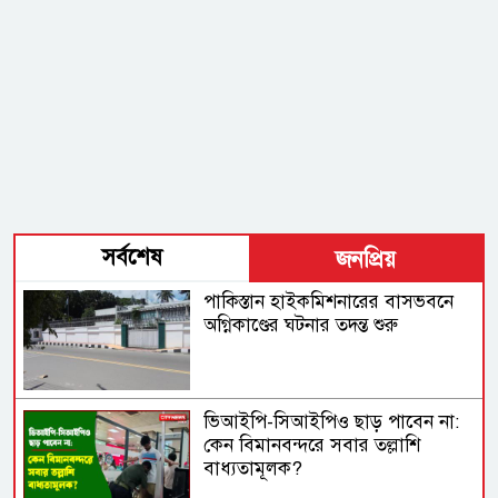
সর্বশেষ
জনপ্রিয়
পাকিস্তান হাইকমিশনারের বাসভবনে
অগ্নিকাণ্ডের ঘটনার তদন্ত শুরু
ভিআইপি-সিআইপিও ছাড় পাবেন না:
কেন বিমানবন্দরে সবার তল্লাশি
বাধ্যতামূলক?