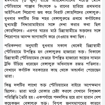
মঙ্গলবার (৩ জুন) রাতে আহমেদাবাদের নরেন্দ্র মোদি
স্টেডিয়ামে পাঞ্জাব কিংসকে ৬ রানের হারিয়ে প্রথমবার
আইপিএল শিরোপা জয় করে বিরাট কোহলিদের বেঙ্গালুরু।
বুধবার দলটির নিজ শহর বেঙ্গালুরুতে প্রথমে কর্ণাটকের
মুখ্যমন্ত্রী সিদ্দারামাইয়ার সঙ্গে দেখা করার কথা ছিল
কোহলিদের। এরপর ঘরের মাঠ চিন্নাস্বামীতে ভক্তদের সঙ্গে
শিরোপার আনন্দ ভাগাভাগি করে নেওয়ার কথা ছিল।
পরিকল্পনা অনুযায়ী বুধবার সকাল থেকেই চিন্নাস্বামী
স্টেডিয়ামে উপস্থিত হন বেঙ্গালুরুর হাজারো ভক্ত। বিকালে
চিন্নাস্বামী স্টেডিয়ামের ভেতরে উপস্থিত হাজারো ভক্তের সামনে
ট্রফি উঁচিয়ে ধরেছেন বেঙ্গালুরু অধিনায়ক রজত পতিদার।
সেখানে কর্ণাটক সরকারের কাছ থেকে অভ্যর্থনা পেয়েছেন
তারা।
কিন্তু দলটির লাখো ভক্ত স্টেডিয়ামের বাইরে অপেক্ষমাণ
ছিলেন। তারা মাঠে ঢোকার চেষ্টা করলে সেখানে বিশৃঙ্খল
পরিস্থিতি তৈরি হয়। একপর্যায়ে পদদলিত হয়ে প্রাণ হারান বেশ
কয়েকজন বেঙ্গালুরু ভক্ত। বিপুল জনসমাগমের কারণে