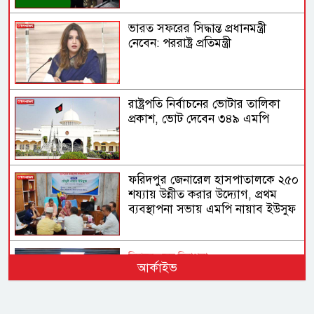
ভারত সফরের সিদ্ধান্ত প্রধানমন্ত্রী
নেবেন: পররাষ্ট্র প্রতিমন্ত্রী
রাষ্ট্রপতি নির্বাচনের ভোটার তালিকা
প্রকাশ, ভোট দেবেন ৩৪৯ এমপি
ফরিদপুর জেনারেল হাসপাতালকে ২৫০
শয্যায় উন্নীত করার উদ্যোগ, প্রথম
ব্যবস্থাপনা সভায় এমপি নায়াব ইউসুফ
বিমানবন্দরের নিরাপত্তা
আর্কাইভ
ভিআইপি ও সিআইপি ব্যক্তিসহ
সবাইকে তল্লাশির নির্দেশ মন্ত্রীর