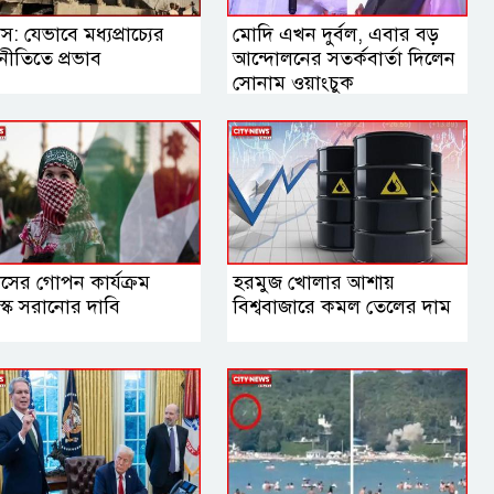
স: যেভাবে মধ্যপ্রাচ্যের
মোদি এখন দুর্বল, এবার বড়
নীতিতে প্রভাব
আন্দোলনের সতর্কবার্তা দিলেন
সোনাম ওয়াংচুক
াসের গোপন কার্যক্রম
হরমুজ খোলার আশায়
্কে সরানোর দাবি
বিশ্ববাজারে কমল তেলের দাম