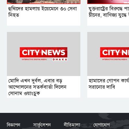
হুথিদের হামলায় ইয়েমেনে ৩০ সেনা
যুক্তরাষ্ট্রের বিরুদ্ধে
নিহত
চীনের, বাণিজ্য যুদ্ধে 
মোদি এখন দুর্বল, এবার বড়
হামাসের গোপন কার্যক
আন্দোলনের সতর্কবার্তা দিলেন
সরানোর দাবি
সোনাম ওয়াংচুক
বিজ্ঞাপন
সার্কুলেশন
নীতিমালা
যোগাযোগ