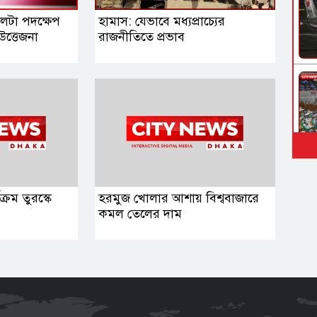
 পালটা পদক্ষেপ
হামাস: যেভাবে মধ্যপ্রাচ্যের
‍উত্তেজনা
রাজনীতিতে প্রভাব
্রম তুরস্কে
হরমুজ খোলার আশায় বিশ্ববাজারে
কমল তেলের দাম