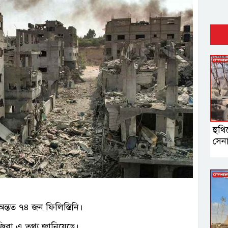
হুথি
সেন
্তত ৭৪ জন ফিলিস্তিনি।
জিরা এ তথ্য জানিয়েছে।