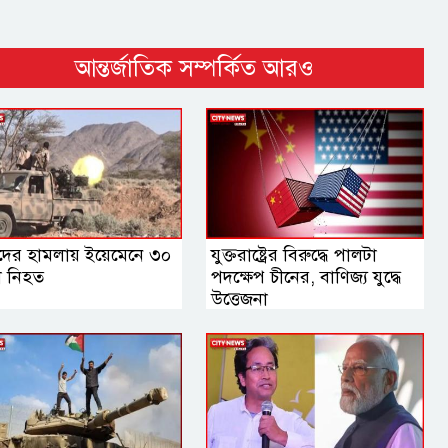
আন্তর্জাতিক সম্পর্কিত আরও
দের হামলায় ইয়েমেনে ৩০
যুক্তরাষ্ট্রের বিরুদ্ধে পালটা
া নিহত
পদক্ষেপ চীনের, বাণিজ্য যুদ্ধে
‍উত্তেজনা