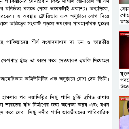
েন পাকিস্তানের সেনাপ্রধান ফিল্ড মার্শাল জেনারেল আসিম
গে তার ঘনিষ্ঠতা বলতে গেলে অনেকটাই প্রকাশ্য। অন্যদিকে,
ফোন
গোয়ে
 ভারতের। এ অবস্থায় ফ্লোরিডায় এক অনুষ্ঠানে যোগ দিয়ে
মস্
েখানে অস্তিত্বের সংকটে পড়লে ভয়ংকর পারমাণবিক যুদ্ধের
 পাকিস্তানের শীর্ষ সংবাদমাধ্যম দ্য ডন ও ভারতীয়
ক্ষেপণাস্ত্র ছুঁড়ে তা ধ্বংস করে দেওয়ারও হুমকি দিয়েছেন
যুক্ত
স্তান-আমেরিকান কমিউনিটির এক অনুষ্ঠানে যোগ দেন তিনি।
পদক্
‍উত্
 হামলার পর নয়াদিল্লির সিন্ধু পানি চুক্তি স্থগিত রাখায়
া ভারতের বাঁধ নির্মাণের জন্য অপেক্ষা করব এবং যখন
্বংস করে দেব। সিন্ধু নদীর পানি ভারতীয়দের পারিবারিক