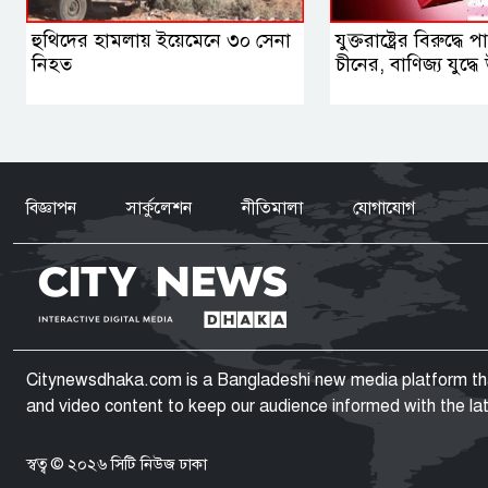
হুথিদের হামলায় ইয়েমেনে ৩০ সেনা
যুক্তরাষ্ট্রের বিরুদ্ধে
নিহত
চীনের, বাণিজ্য যুদ্ধে 
বিজ্ঞাপন
সার্কুলেশন
নীতিমালা
যোগাযোগ
Citynewsdhaka.com is a Bangladeshi new media platform that 
and video content to keep our audience informed with the l
স্বত্ব © ২০২৬ সিটি নিউজ ঢাকা