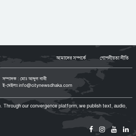
হাম ও উপসর্গে আরও ৪ শিশুর মৃত্যু
ফোনবুকের সূত্র ধরে আসাদের
গোয়েন্দাপ্রধানের সন্ধান মিলল মস্কোতে
আমাদের সম্পর্কে
গোপনীয়তা নীতি
গণঅভ্যুত্থান কোনো আকস্মিক ঘটনা নয়,
সম্পাদক : মোঃ আব্দুল বারী
১৭ বছরের আন্দোলনের ফসল: স্বরাষ্ট্রমন্ত্রী
ই-মেইলঃ
info@citynewsdhaka.com
. Through our convergence platform, we publish text, audio,
জুলাইয়ের শহীদ ও আহত ১০ পরিবারের
সদস্যদের নিয়োগপত্র দিলেন প্রধানমন্ত্রী