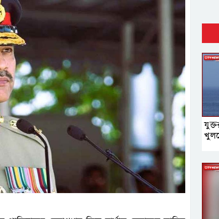
যুক্
খুলব