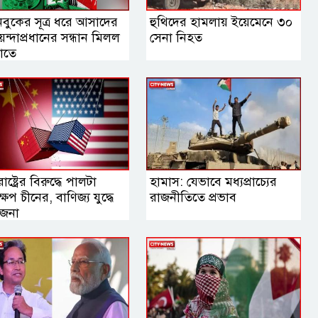
বুকের সূত্র ধরে আসাদের
হুথিদের হামলায় ইয়েমেনে ৩০
ন্দাপ্রধানের সন্ধান মিলল
সেনা নিহত
কোতে
রাষ্ট্রের বিরুদ্ধে পালটা
হামাস: যেভাবে মধ্যপ্রাচ্যের
ষেপ চীনের, বাণিজ্য যুদ্ধে
রাজনীতিতে প্রভাব
তেজনা