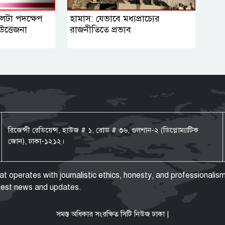
 পালটা পদক্ষেপ
হামাস: যেভাবে মধ্যপ্রাচ্যের
‍উত্তেজনা
রাজনীতিতে প্রভাব
রিজেন্সী রেডিয়েন্স, হাউজ # ১, রোড # ৩৬, গুলশান-২ (ডিপ্লোম্যাটিক
জোন), ঢাকা-১২১২।
operates with journalistic ethics, honesty, and professionalism
atest news and updates.
সমস্ত অধিকার সংরক্ষিত সিটি নিউজ ঢাকা |