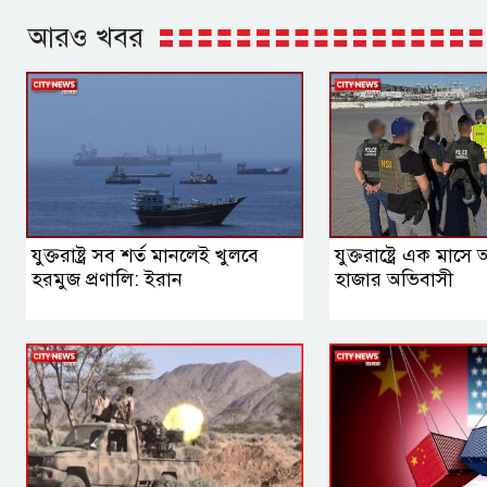
আরও খবর
যুক্তরাষ্ট্র সব শর্ত মানলেই খুলবে
যুক্তরাষ্ট্রে এক মাস
হরমুজ প্রণালি: ইরান
হাজার অভিবাসী