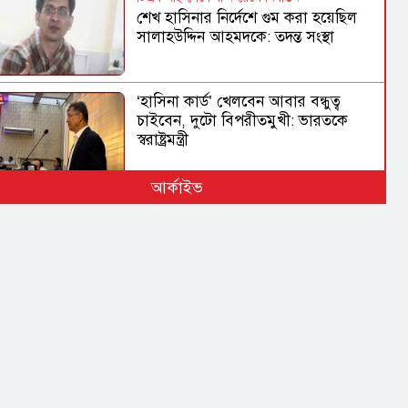
শেখ হাসিনার নির্দেশে গুম করা হয়েছিল
সালাহউদ্দিন আহমদকে: তদন্ত সংস্থা
‘হাসিনা কার্ড’ খেলবেন আবার বন্ধুত্ব
চাইবেন, দুটো বিপরীতমুখী: ভারতকে
স্বরাষ্ট্রমন্ত্রী
আর্কাইভ
যুক্তরাষ্ট্র সব শর্ত মানলেই খুলবে হরমুজ
প্রণালি: ইরান
যুক্তরাষ্ট্রে এক মাসে আটক প্রায় ৫১ হাজার
অভিবাসী