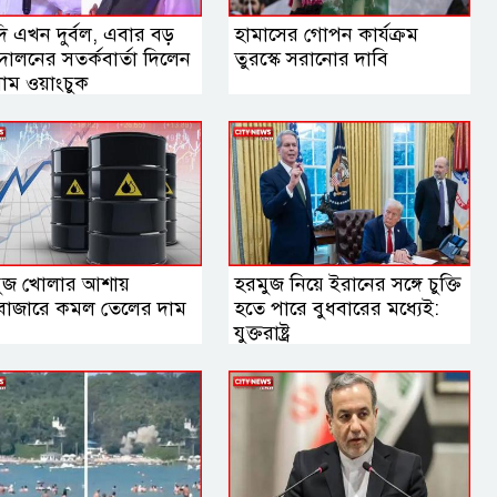
 এখন দুর্বল, এবার বড়
হামাসের গোপন কার্যক্রম
োলনের সতর্কবার্তা দিলেন
তুরস্কে সরানোর দাবি
াম ওয়াংচুক
ুজ খোলার আশায়
হরমুজ নিয়ে ইরানের সঙ্গে চুক্তি
্ববাজারে কমল তেলের দাম
হতে পারে বুধবারের মধ্যেই:
যুক্তরাষ্ট্র