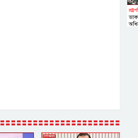
রাষ্ট্র
ডাক
অধি