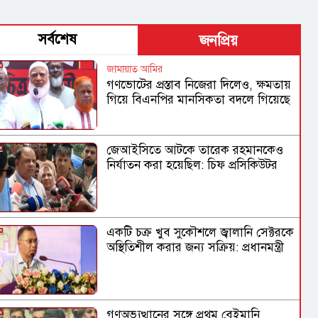
সর্বশেষ
জনপ্রিয়
জামায়াত আমির
গণভোটের প্রস্তাব নিজেরা দিলেও, ক্ষমতায়
গিয়ে বিএনপির মানসিকতা বদলে গিয়েছে
জেআইসিতে আটকে তারেক রহমানকেও
নির্যাতন করা হয়েছিল: চিফ প্রসিকিউটর
একটি চক্র খুব সুকৌশলে জ্বালানি সেক্টরকে
অস্থিতিশীল করার জন্য সক্রিয়: প্রধানমন্ত্রী
গণঅভ্যুত্থানের সঙ্গে প্রথম বেইমানি