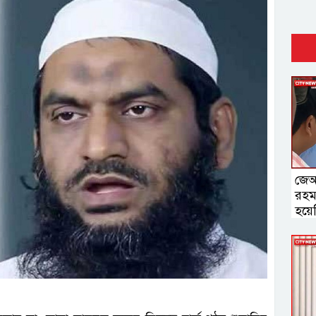
জেআ
রহম
হয়ে