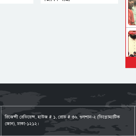
রিজেন্সী রেডিয়েন্স, হাউজ # ১, রোড # ৩৬, গুলশান-২ (ডিপ্লোম্যাটিক
জোন), ঢাকা-১২১২।