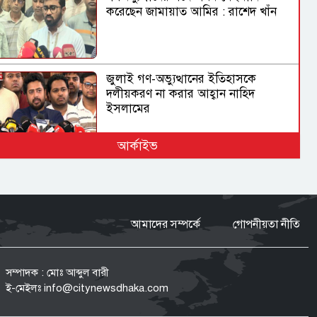
করেছেন জামায়াত আমির : রাশেদ খাঁন
জুলাই গণ-অভ্যুত্থানের ইতিহাসকে
দলীয়করণ না করার আহ্বান নাহিদ
ইসলামের
আর্কাইভ
দেশে স্বর্ণের দামে বড় লাফ
আমাদের সম্পর্কে
গোপনীয়তা নীতি
অস্ট্রেলিয়ার তৃতীয় সারির দলের কাছে
ইনিংস ব্যবধানে হারল বাংলাদেশ
সম্পাদক : মোঃ আব্দুল বারী
ই-মেইলঃ
info@citynewsdhaka.com