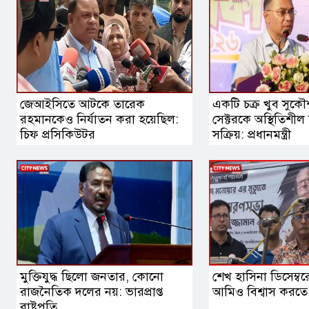
জেআইসিতে আটকে তারেক
একটি চক্র খুব সুকৌশ
রহমানকেও নির্যাতন করা হয়েছিল:
সেক্টরকে অস্থিতিশীল
চিফ প্রসিকিউটর
সক্রিয়: প্রধানমন্ত্রী
মুক্তিযুদ্ধ ছিলো জনতার, কোনো
শেখ হাসিনা ডিসেম্ব
রাজনৈতিক দলের নয়: ভারপ্রাপ্ত
আমিও বিশ্বাস করতে চ
রাষ্ট্রপতি