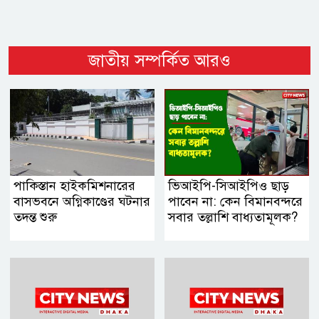
জাতীয় সম্পর্কিত আরও
পাকিস্তান হাইকমিশনারের
ভিআইপি-সিআইপিও ছাড়
বাসভবনে অগ্নিকাণ্ডের ঘটনার
পাবেন না: কেন বিমানবন্দরে
তদন্ত শুরু
সবার তল্লাশি বাধ্যতামূলক?