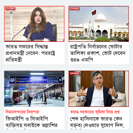
ভারত সফরের সিদ্ধান্ত
রাষ্ট্রপতি নির্বাচনের ভোটার
প্রধানমন্ত্রী নেবেন: পররাষ্ট্র
তালিকা প্রকাশ, ভোট দেবেন
প্রতিমন্ত্রী
৩৪৯ এমপি
বিমানবন্দরের নিরাপত্তা
ভারত সরকারের ভূমিকা নিয়ে প্রশ্ন
ভিআইপি ও সিআইপি
শেখ হাসিনাকে ভারত কেন
ব্যক্তিসহ সবাইকে তল্লাশির
বক্তব্য দেওয়ার সুযোগ দিল,
নির্দেশ মন্ত্রীর
বিবিসি বাংলাকে যা বললেন