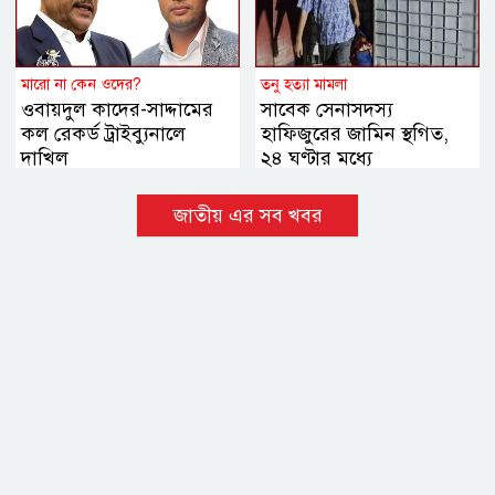
মারো না কেন ওদের?
তনু হত্যা মামলা
ওবায়দুল কাদের-সাদ্দামের
সাবেক সেনাসদস্য
কল রেকর্ড ট্রাইব্যুনালে
হাফিজুরের জামিন স্থগিত,
দাখিল
২৪ ঘণ্টার মধ্যে
আত্মসমর্পণের নির্দেশ
জাতীয় এর সব খবর