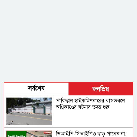
সর্বশেষ
জনপ্রিয়
পাকিস্তান হাইকমিশনারের বাসভবনে
অগ্নিকাণ্ডের ঘটনার তদন্ত শুরু
ভিআইপি-সিআইপিও ছাড় পাবেন না: