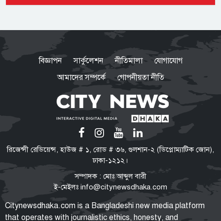
সবাইকে তল্লাশির নির্দেশ মন্ত্রীর
ভারত সরকারের ভূমিকা নিয়ে প্রশ্ন
শেখ হাসিনাকে ভারত কেন বক্তব্য
বিজ্ঞাপন
সার্কুলেশন
নীতিমালা
যোগাযোগ
দেওয়ার সুযোগ দিল, বিবিসি বাংলাকে
যা বললেন স্বরাষ্ট্রমন্ত্রী
আমাদের সম্পর্কে
গোপনীয়তা নীতি
মারো না কেন ওদের?
ওবায়দুল কাদের-সাদ্দামের কল রেকর্ড
ট্রাইব্যুনালে দাখিল
তনু হত্যা মামলা
রিজেন্সী রেডিয়েন্স, হাউজ # ১, রোড # ৩৬, গুলশান-২ (ডিপ্লোম্যাটিক জোন),
সাবেক সেনাসদস্য হাফিজুরের জামিন
ঢাকা-১২১২।
স্থগিত, ২৪ ঘণ্টার মধ্যে আত্মসমর্পণের
সম্পাদক : মোঃ আব্দুল বারী
নির্দেশ
ই-মেইলঃ
info@citynewsdhaka.com
বাংলাদেশে রাষ্ট্রপতি নির্বাচন যেভাবে
Citynewsdhaka.com is a Bangladeshi new media platform
হয়: সংবিধান কী বলে, কবে থেকে শুরু
that operates with journalistic ethics, honesty, and