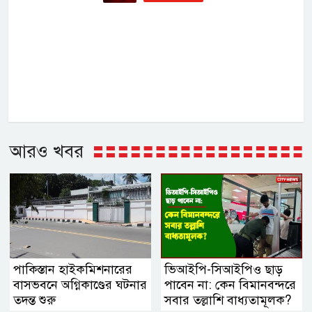
আরও খবর
পাকিস্তান হাইকমিশনারের
ভিআইপি-সিআইপিও ছাড়
বাসভবনে অগ্নিকাণ্ডের ঘটনার
পাবেন না: কেন বিমানবন্দরে
তদন্ত শুরু
সবার তল্লাশি বাধ্যতামূলক?