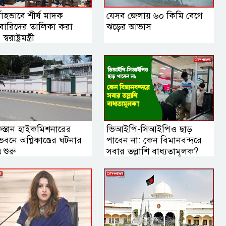
মোহভাবে শীর্ষ মাদক
যেসব জেলায় ৬০ কিমি বেগে
বারিদের তালিকা করা
ঝড়ের আভাস
্বরাষ্ট্রমন্ত্রী
িস্তান হাইকমিশনারের
ভিআইপি-সিআইপিও ছাড়
বনে অগ্নিকাণ্ডের ঘটনার
পাবেন না: কেন বিমানবন্দরে
ত শুরু
সবার তল্লাশি বাধ্যতামূলক?