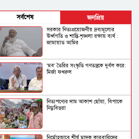
সর্বশেষ
জনপ্রিয়
সরকার নিত্যপ্রয়োজনীয় দ্রব্যমূল্যের
ঊর্ধ্বগতি ও শান্তি-শৃঙ্খলা রক্ষায় ব্যর্থ :
জামায়াত আমির
‘মব’ তৈরির সংস্কৃতি গণতন্ত্রকে দুর্বল করে:
মির্জা ফখরুল
নিত্যপণ্যের দাম আকাশ ছোঁয়া, বিপাকে
নিম্নবিত্তরা
নির্মোহভাবে শীর্ষ মাদক কারবারিদের