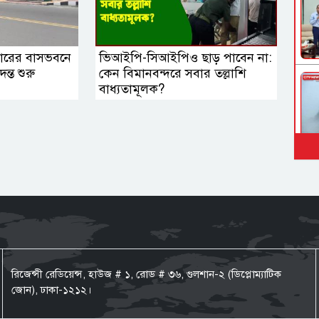
নারের বাসভবনে
ভিআইপি-সিআইপিও ছাড় পাবেন না:
ন্ত শুরু
কেন বিমানবন্দরে সবার তল্লাশি
বাধ্যতামূলক?
রিজেন্সী রেডিয়েন্স, হাউজ # ১, রোড # ৩৬, গুলশান-২ (ডিপ্লোম্যাটিক
জোন), ঢাকা-১২১২।