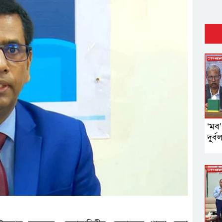
‘মব’
দুর্