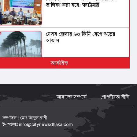
তালিকা করা হবে: স্বরাষ্ট্রমন্ত্রী
যেসব জেলায় ৬০ কিমি বেগে ঝড়ের
আভাস
আর্কাইভ
হুথিদের হামলায় ইয়েমেনে ৩০ সেনা নিহত
আমাদের সম্পর্কে
গোপনীয়তা নীতি
সিলেটের ওসমানীনগরে দুই বাসের
সংঘর্ষে নিহত ৮
সম্পাদক : মোঃ আব্দুল বারী
ই-মেইলঃ
info@citynewsdhaka.com