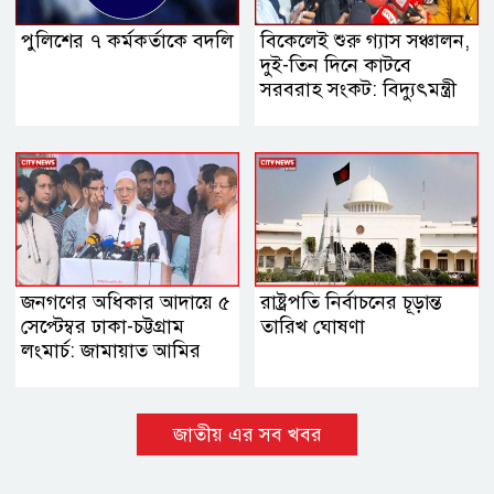
পুলিশের ৭ কর্মকর্তাকে বদলি
বিকেলেই শুরু গ্যাস সঞ্চালন,
দুই-তিন দিনে কাটবে
সরবরাহ সংকট: বিদ্যুৎমন্ত্রী
জনগণের অধিকার আদায়ে ৫
রাষ্ট্রপতি নির্বাচনের চূড়ান্ত
সেপ্টেম্বর ঢাকা-চট্টগ্রাম
তারিখ ঘোষণা
লংমার্চ: জামায়াত আমির
জাতীয় এর সব খবর