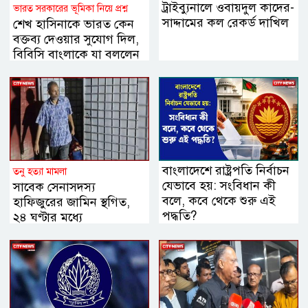
ট্রাইব্যুনালে ওবায়দুল কাদের-
ভারত সরকারের ভূমিকা নিয়ে প্রশ্ন
সাদ্দামের কল রেকর্ড দাখিল
শেখ হাসিনাকে ভারত কেন
বক্তব্য দেওয়ার সুযোগ দিল,
বিবিসি বাংলাকে যা বললেন
স্বরাষ্ট্রমন্ত্রী
বাংলাদেশে রাষ্ট্রপতি নির্বাচন
তনু হত্যা মামলা
যেভাবে হয়: সংবিধান কী
সাবেক সেনাসদস্য
বলে, কবে থেকে শুরু এই
হাফিজুরের জামিন স্থগিত,
পদ্ধতি?
২৪ ঘণ্টার মধ্যে
আত্মসমর্পণের নির্দেশ