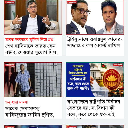
ট্রাইব্যুনালে ওবায়দুল কাদের-
ভারত সরকারের ভূমিকা নিয়ে প্রশ্ন
সাদ্দামের কল রেকর্ড দাখিল
শেখ হাসিনাকে ভারত কেন
বক্তব্য দেওয়ার সুযোগ দিল,
বিবিসি বাংলাকে যা বললেন
স্বরাষ্ট্রমন্ত্রী
বাংলাদেশে রাষ্ট্রপতি নির্বাচন
তনু হত্যা মামলা
যেভাবে হয়: সংবিধান কী
সাবেক সেনাসদস্য
বলে, কবে থেকে শুরু এই
হাফিজুরের জামিন স্থগিত,
পদ্ধতি?
২৪ ঘণ্টার মধ্যে
আত্মসমর্পণের নির্দেশ