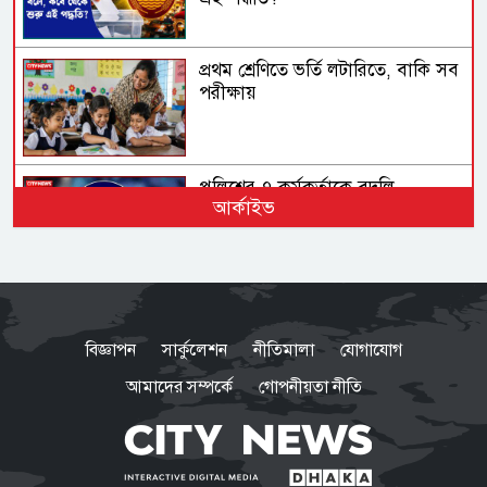
প্রথম শ্রেণিতে ভর্তি লটারিতে, বাকি সব
পরীক্ষায়
পুলিশের ৭ কর্মকর্তাকে বদলি
আর্কাইভ
হাম উপসর্গে আরও ৬ শিশুর মৃত্যু
বিজ্ঞাপন
সার্কুলেশন
নীতিমালা
যোগাযোগ
আমাদের সম্পর্কে
গোপনীয়তা নীতি
বিকেলেই শুরু গ্যাস সঞ্চালন, দুই-তিন
দিনে কাটবে সরবরাহ সংকট:
বিদ্যুৎমন্ত্রী