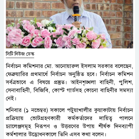
সিটি নিউজ ডেস্ক
নির্বাচন কমিশনার মো. আনোয়ারুল ইসলাম সরকার বলেছেন,
ফেব্রুয়ারির প্রথমার্ধে নির্বাচন অনুষ্ঠিত হবে। নির্বাচন কমিশন
সর্বত্রভাবে এ বিষয়ে প্রস্তুত। আইনশৃঙ্খলা বাহিনী, পুলিশ,
সেনাবাহিনী, বিজিবি, কোস্ট গার্ডসহ কোনো বাহিনীর সমস্যা
নেই।
শনিবার (১ নভেম্বর) সকালে পটুয়াখালীর কুয়াকাটায় নির্বাচন
প্রক্রিয়ায় ভোটগ্রহণকারী কর্মকর্তাদের দায়িত্ব পালনে
চ্যালেঞ্জসমূহ নিরূপণ ও উত্তরণের উপায় শীর্ষক দিনব্যাপী
কর্মশালার উদ্ভোধনকালে তিনি এসব কথা বলেন।