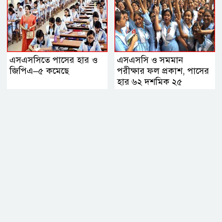
এসএসসিতে পাসের হার ও
এসএসসি ও সমমান
জিপিএ–৫ কমেছে
পরীক্ষার ফল প্রকাশ, পাসের
হার ৬২ দশমিক ২৫