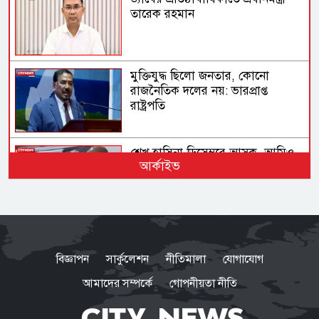
তারেক রহমান
মুক্তিযুদ্ধ ছিলো জনতার, কোনো
রাজনৈতিক দলের নয়: ভারপ্রাপ্ত
রাষ্ট্রপতি
শেখ হাসিনা ডিসেম্বরে আসুক, আমিও
আর্কাইভ
বিশ্বাস করতে চাই: আইনমন্ত্রী
স্বাভাবিক প্রক্রিয়ায় সাকিবের দেশে
ফেরার সুযোগ নেই: ক্রীড়া প্রতিমন্ত্রী
বিজ্ঞাপন
সার্কুলেশন
নীতিমালা
যোগাযোগ
আমাদের সম্পর্কে
গোপনীয়তা নীতি
ইতালি বিমানবন্দরে আটকা ঢাকাগামী