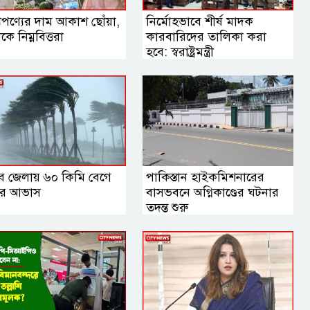
যপণ্যের দাম আকাশ ছোঁয়া,
নির্মোহভাবে শীর্ষ মাদক
কে নিম্নবিত্তরা
কারবারিদের তালিকা করা
হবে: স্বরাষ্ট্রমন্ত্রী
ব জেলায় ৬০ কিমি বেগে
পাকিস্তান হাইকমিশনারের
র আভাস
বাসভবনে অগ্নিকাণ্ডের ঘটনার
তদন্ত শুরু