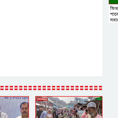
ভিআ
পাব
সবার