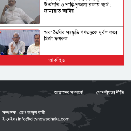
ঊর্ধ্বগতি ও শান্তি-শৃঙ্খলা রক্ষায় ব্যর্থ :
জামায়াত আমির
‘মব’ তৈরির সংস্কৃতি গণতন্ত্রকে দুর্বল করে:
মির্জা ফখরুল
আর্কাইভ
নিত্যপণ্যের দাম আকাশ ছোঁয়া, বিপাকে
নিম্নবিত্তরা
আমাদের সম্পর্কে
গোপনীয়তা নীতি
নির্মোহভাবে শীর্ষ মাদক কারবারিদের
তালিকা করা হবে: স্বরাষ্ট্রমন্ত্রী
সম্পাদক : মোঃ আব্দুল বারী
ই-মেইলঃ
info@citynewsdhaka.com