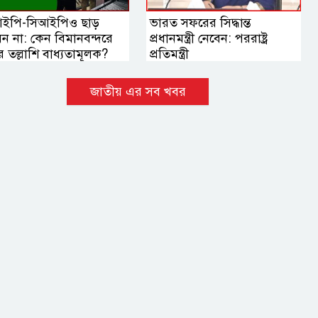
ইপি-সিআইপিও ছাড়
ভারত সফরের সিদ্ধান্ত
েন না: কেন বিমানবন্দরে
প্রধানমন্ত্রী নেবেন: পররাষ্ট্র
 তল্লাশি বাধ্যতামূলক?
প্রতিমন্ত্রী
জাতীয় এর সব খবর