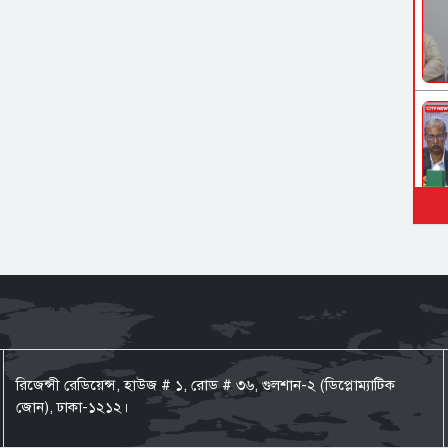
রিজেন্সী রেডিয়েন্স, হাউজ # ১, রোড # ৩৬, গুলশান-২ (ডিপ্লোম্যাটিক
জোন), ঢাকা-১২১২।