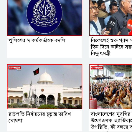
পুলিশের ৭ কর্মকর্তাকে বদলি
বিকেলেই শুরু গ্যাস স
তিন দিনে কাটবে সর
বিদ্যুৎমন্ত্রী
রাষ্ট্রপতি নির্বাচনের চূড়ান্ত তারিখ
বাংলাদেশের মুরগির
ঘোষণা
উদ্বেগজনক অ্যান্টিব
উপস্থিতি, কী বলছে আ