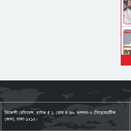
রিজেন্সী রেডিয়েন্স, হাউজ # ১, রোড # ৩৬, গুলশান-২ (ডিপ্লোম্যাটিক
জোন), ঢাকা-১২১২।