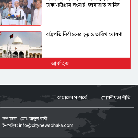
ঢাকা-চট্টগ্রাম লংমার্চ: জামায়াত আমির
রাষ্ট্রপতি নির্বাচনের চূড়ান্ত তারিখ ঘোষণা
আর্কাইভ
বাংলাদেশের মুরগির মাংসে উদ্বেগজনক
অ্যান্টিবায়োটিকের উপস্থিতি, কী বলছে
আন্তর্জাতিক গবেষণা?
আমাদের সম্পর্কে
গোপনীয়তা নীতি
জাতিসংঘে জুলাই গণ-অভ্যুত্থান দিবস
পালিত
সম্পাদক : মোঃ আব্দুল বারী
ই-মেইলঃ
info@citynewsdhaka.com