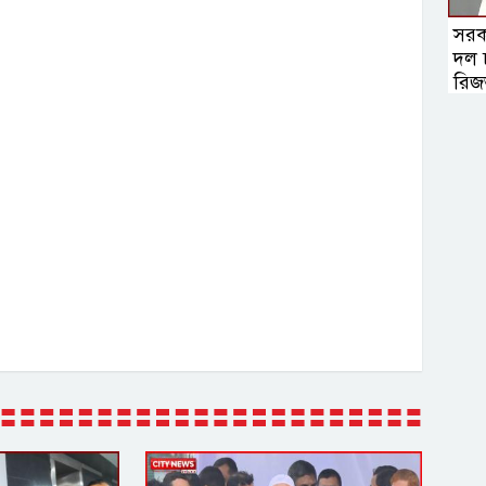
সরক
দল চ
রিজ