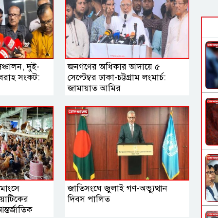
ঞ্চালন, দুই-
জনগণের অধিকার আদায়ে ৫
বরাহ সংকট:
সেপ্টেম্বর ঢাকা-চট্টগ্রাম লংমার্চ:
জামায়াত আমির
 মাংসে
জাতিসংঘে জুলাই গণ-অভ্যুত্থান
ায়োটিকের
দিবস পালিত
ন্তর্জাতিক