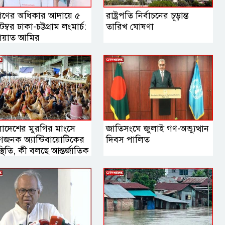
ণের অধিকার আদায়ে ৫
রাষ্ট্রপতি নির্বাচনের চূড়ান্ত
েম্বর ঢাকা-চট্টগ্রাম লংমার্চ:
তারিখ ঘোষণা
ায়াত আমির
লাদেশের মুরগির মাংসে
জাতিসংঘে জুলাই গণ-অভ্যুত্থান
েগজনক অ্যান্টিবায়োটিকের
দিবস পালিত
থিতি, কী বলছে আন্তর্জাতিক
ষণা?