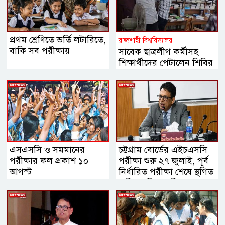
প্রথম শ্রেণিতে ভর্তি লটারিতে,
রাজশাহী বিশ্ববিদ্যালয়
বাকি সব পরীক্ষায়
সাবেক ছাত্রলীগ কর্মীসহ
শিক্ষার্থীদের পেটালেন শিবির
নেতারা, ইট-পাটকেল নিক্ষেপ
এসএসসি ও সমমানের
চট্টগ্রাম বোর্ডের এইচএসসি
পরীক্ষার ফল প্রকাশ ১০
পরীক্ষা শুরু ২৭ জুলাই, পূর্ব
আগস্ট
নির্ধারিত পরীক্ষা শেষে স্থগিত
পরীক্ষা: শিক্ষামন্ত্রী