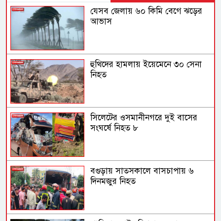
যেসব জেলায় ৬০ কিমি বেগে ঝড়ের
আভাস
হুথিদের হামলায় ইয়েমেনে ৩০ সেনা
নিহত
সিলেটের ওসমানীনগরে দুই বাসের
সংঘর্ষে নিহত ৮
বগুড়ায় সাতসকালে বাসচাপায় ৬
দিনমজুর নিহত