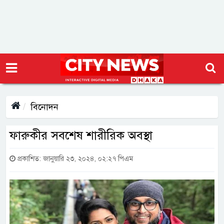
বিনোদন
ফারুকীর সবশেষ শারীরিক অবস্থা
প্রকাশিত: জানুয়ারি ২৩, ২০২৪, ০২:২৭ পিএম