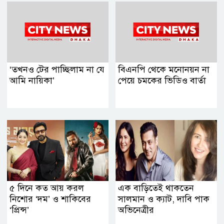
‘তখনও টের পাচ্ছিলাম না যে
বিএনপি থেকে মনোনয়ন না
আমি নায়িকা’
পেয়ে চমকের ভিডিও বার্তা
৫ দিনে কত আয় করল
এক বাড়িতেই থাকতেন
নিশোর ‘দম’ ও শাকিবের
সালমান ও ক্যাট, দাবি পাক
‘প্রিন্স’
অভিনেত্রীর