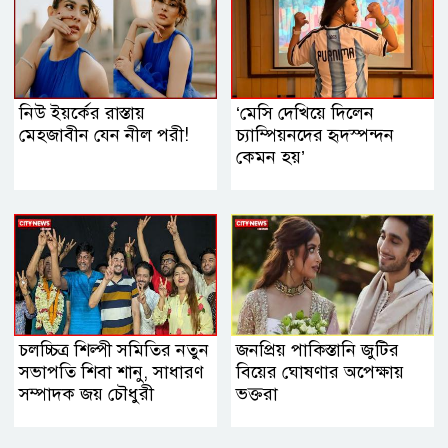
নিউ ইয়র্কের রাস্তায়
‘মেসি দেখিয়ে দিলেন
মেহজাবীন যেন নীল পরী!
চ্যাম্পিয়নদের হৃদস্পন্দন
কেমন হয়’
চলচ্চিত্র শিল্পী সমিতির নতুন
জনপ্রিয় পাকিস্তানি জুটির
সভাপতি শিবা শানু, সাধারণ
বিয়ের ঘোষণার অপেক্ষায়
সম্পাদক জয় চৌধুরী
ভক্তরা