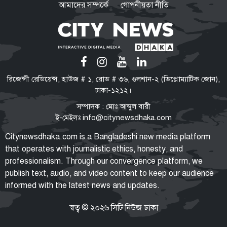
আমাদের সম্পর্কে
গোপনীয়তা নীতি
জ্বালানি উৎসের বৈচিত্র্য নিশ্চিতের
তাগিদ প্রধানমন্ত্রীর
লবণ চাষিদের কষ্ট লাঘবে শিগগিরই
রিজেন্সী রেডিয়েন্স, হাউজ # ১, রোড # ৩৬, গুলশান-২ (ডিপ্লোম্যাটিক জোন),
নতুন মূল্য নির্ধারণ করবে সরকার:
ঢাকা-১২১২।
প্রধানমন্ত্রী
সম্পাদক : মোঃ আব্দুল বারী
ই-মেইলঃ
info@citynewsdhaka.com
জুলাই আন্দোলনে পলককে ইন্টারনেট
Citynewsdhaka.com is a Bangladeshi new media platform
‘স্লো’ করার নির্দেশ দেন ওবায়দুল
that operates with journalistic ethics, honesty, and
কাদের
professionalism. Through our convergence platform, we
publish text, audio, and video content to keep our audience
informed with the latest news and updates.
জরুরি নিয়োগ বিজ্ঞপ্তি
বেসরকারি প্রতিষ্ঠানের মালিকের বাসা
স্বত্ব © ২০২৬ সিটি নিউজ ঢাকা
ও অফিসের জন্য দক্ষ শেফ নিয়োগ