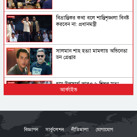
বিভ্রান্তিকর কথা বলে শান্তিশৃঙ্খলা বিনষ্ট
করবেন না: প্রধানমন্ত্রী
সালমান শাহ হত্যা মামলায় অভিনেতা
ডন গ্রেপ্তার
হাম উপসর্গে আরও ৬ শিশুর মৃত্যু
আর্কাইভ
ভারতে মুসলিমদের ওপর ভয়াবহ
আগ্রাসন, ৩ মাসে নিহত ২৫
বিজ্ঞাপন
সার্কুলেশন
নীতিমালা
যোগাযোগ