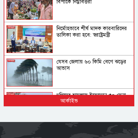
বিপাকে নিম্নবিত্তরা
নির্মোহভাবে শীর্ষ মাদক কারবারিদের
তালিকা করা হবে: স্বরাষ্ট্রমন্ত্রী
যেসব জেলায় ৬০ কিমি বেগে ঝড়ের
আভাস
হুথিদের হামলায় ইয়েমেনে ৩০ সেনা
আর্কাইভ
নিহত
সিলেটের ওসমানীনগরে দুই বাসের
সংঘর্ষে নিহত ৮