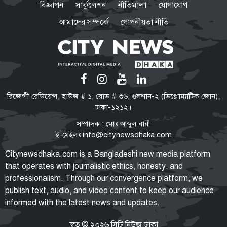
বিজ্ঞাপন
সার্কুলেশন
নীতিমালা
যোগাযোগ
আমাদের সম্পর্কে
গোপনীয়তা নীতি
বগুড়ায় সাতসকালে বাসচাপায় ৬
দিনমজুর নিহত
পাকিস্তান হাইকমিশনারের বাসভবনে
রিজেন্সী রেডিয়েন্স, হাউজ # ১, রোড # ৩৬, গুলশান-২ (ডিপ্লোম্যাটিক জোন),
অগ্নিকাণ্ডের ঘটনার তদন্ত শুরু
ঢাকা-১২১২।
সম্পাদক : মোঃ আব্দুল বারী
ই-মেইলঃ
info@citynewsdhaka.com
ভিআইপি-সিআইপিও ছাড় পাবেন না:
Citynewsdhaka.com is a Bangladeshi new media platform
কেন বিমানবন্দরে সবার তল্লাশি
that operates with journalistic ethics, honesty, and
বাধ্যতামূলক?
professionalism. Through our convergence platform, we
publish text, audio, and video content to keep our audience
informed with the latest news and updates.
ভারত সফরের সিদ্ধান্ত প্রধানমন্ত্রী
নেবেন: পররাষ্ট্র প্রতিমন্ত্রী
স্বত্ব © ২০২৬ সিটি নিউজ ঢাকা