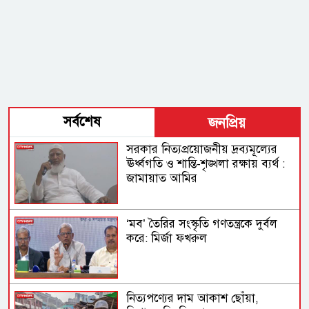
সর্বশেষ
জনপ্রিয়
সরকার নিত্যপ্রয়োজনীয় দ্রব্যমূল্যের
ঊর্ধ্বগতি ও শান্তি-শৃঙ্খলা রক্ষায় ব্যর্থ :
জামায়াত আমির
‘মব’ তৈরির সংস্কৃতি গণতন্ত্রকে দুর্বল
করে: মির্জা ফখরুল
নিত্যপণ্যের দাম আকাশ ছোঁয়া,