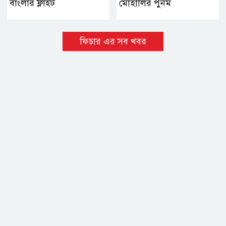
বাংলার ফ্লাইট
মোহালির পুনম
ফিচার এর সব খবর