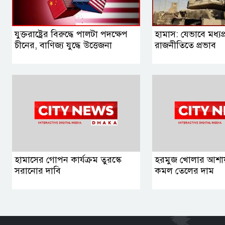
যুক্তরাষ্ট্রের বিরুদ্ধে পালটা পদক্ষেপ
হামাস: যেভাবে মধ্যপ্র
চীনের, বাণিজ্য যুদ্ধে ‍উত্তেজনা
রাজনীতিতে প্রভাব
হামাসের গোপন কার্যক্রম তুরস্কে
হরমুজ খোলার আশায় 
সরানোর দাবি
কমল তেলের দাম