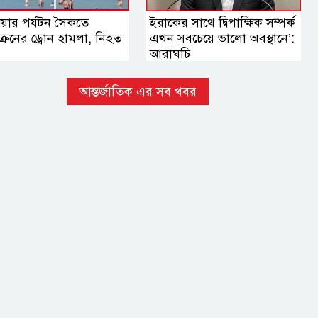
য়ার পর্যটন সৈকতে
ইরাকের সাথে দ্বিপাক্ষিক সম্পর্ক
রেনের ড্রোন হামলা, নিহত
এখন সবচেয়ে ভালো অবস্থানে’:
আরাঘচি
আন্তর্জাতিক এর সব খবর