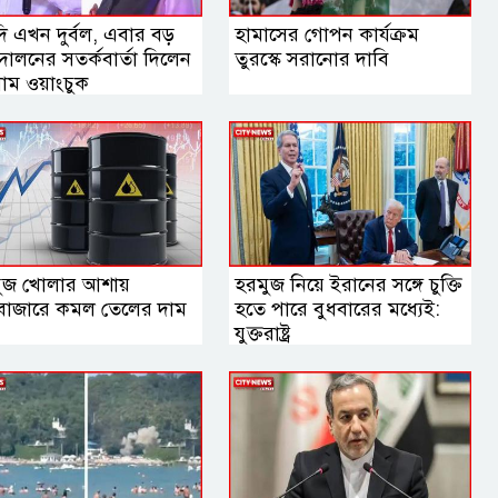
 এখন দুর্বল, এবার বড়
হামাসের গোপন কার্যক্রম
োলনের সতর্কবার্তা দিলেন
তুরস্কে সরানোর দাবি
াম ওয়াংচুক
ুজ খোলার আশায়
হরমুজ নিয়ে ইরানের সঙ্গে চুক্তি
্ববাজারে কমল তেলের দাম
হতে পারে বুধবারের মধ্যেই:
যুক্তরাষ্ট্র