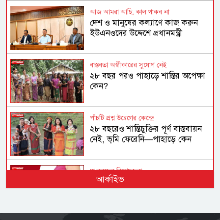
আজ আমরা আছি, কাল থাকব না
দেশ ও মানুষের কল্যাণে কাজ করুন
ইউএনওদের উদ্দেশে প্রধানমন্ত্রী
বাস্তবতা অস্বীকারের সুযোগ নেই
২৮ বছর পরও পাহাড়ে শান্তির অপেক্ষা
কেন?
পাঁচটি প্রশ্ন উদ্বেগের কেন্দ্রে
২৮ বছরেও শান্তিচুক্তির পূর্ণ বাস্তবায়ন
নেই, ভূমি ফেরেনি—পাহাড়ে কেন
এখনো অশান্তি?
যা বলছেন বিশেষজ্ঞরা
আর্কাইভ
অতিরিক্ত ওজনে বাড়ছে হৃদরোগ-
ডায়াবেটিসসহ নানা জটিলতার ঝুঁকি