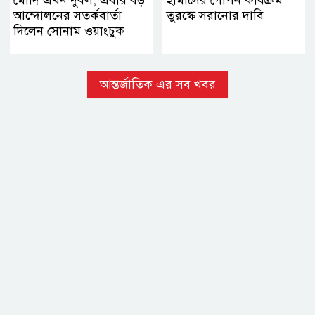
আন্দোলনের সতর্কবার্তা
তুরস্কে সরানোর দাবি
দিলেন সোনাম ওয়াংচুক
আন্তর্জাতিক এর সব খবর