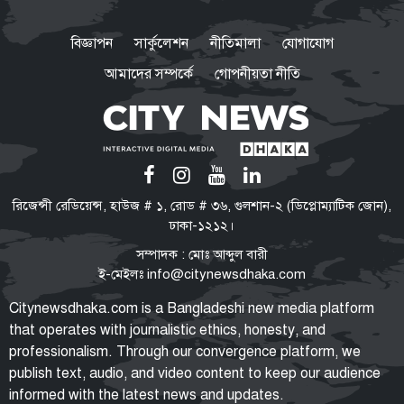
স্বাধীনতা-সার্বভৌমত্বের প্রশ্নে সিরাজুল
ইসলাম কখনো আপস করেননি: মির্জা
বিজ্ঞাপন
সার্কুলেশন
নীতিমালা
যোগাযোগ
ফখরুল
আমাদের সম্পর্কে
গোপনীয়তা নীতি
পরিবর্তনের পক্ষে-বিপক্ষে নানা শক্তি
তরুণদের সঙ্গে সমাজ ও রাষ্ট্রের একটি
ইতিবাচক সমন্বয় প্রয়োজন বললেন
হোসেন জিল্লুর
টিএফআই সেলে বন্দি রেখে নির্যাতন
রিজেন্সী রেডিয়েন্স, হাউজ # ১, রোড # ৩৬, গুলশান-২ (ডিপ্লোম্যাটিক জোন),
শেখ হাসিনার নির্দেশে গুম করা হয়েছিল
ঢাকা-১২১২।
সালাহউদ্দিন আহমদকে: তদন্ত সংস্থা
সম্পাদক : মোঃ আব্দুল বারী
ই-মেইলঃ
info@citynewsdhaka.com
‘হাসিনা কার্ড’ খেলবেন আবার বন্ধুত্ব
Citynewsdhaka.com is a Bangladeshi new media platform
চাইবেন, দুটো বিপরীতমুখী: ভারতকে
that operates with journalistic ethics, honesty, and
স্বরাষ্ট্রমন্ত্রী
professionalism. Through our convergence platform, we
publish text, audio, and video content to keep our audience
informed with the latest news and updates.
যুক্তরাষ্ট্র সব শর্ত মানলেই খুলবে