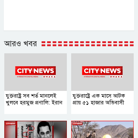
আরও খবর
যুক্তরাষ্ট্র সব শর্ত মানলেই
যুক্তরাষ্ট্রে এক মাসে আটক
খুলবে হরমুজ প্রণালি: ইরান
প্রায় ৫১ হাজার অভিবাসী