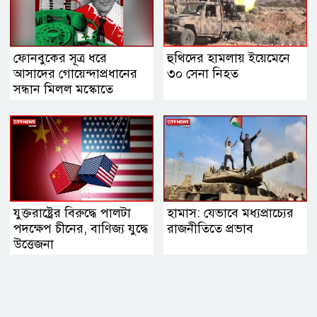
ফোনবুকের সূত্র ধরে
হুথিদের হামলায় ইয়েমেনে
আসাদের গোয়েন্দাপ্রধানের
৩০ সেনা নিহত
সন্ধান মিলল মস্কোতে
যুক্তরাষ্ট্রের বিরুদ্ধে পালটা
হামাস: যেভাবে মধ্যপ্রাচ্যের
পদক্ষেপ চীনের, বাণিজ্য যুদ্ধে
রাজনীতিতে প্রভাব
‍উত্তেজনা