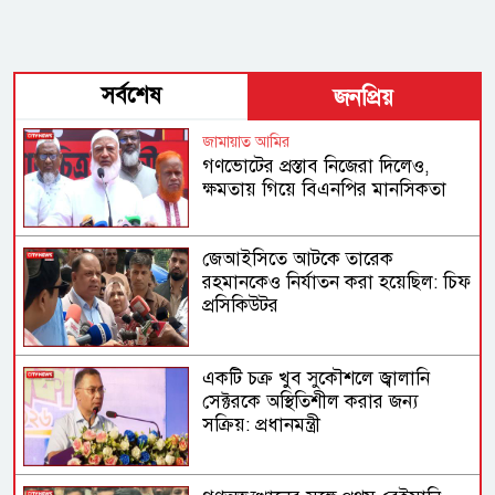
সর্বশেষ
জনপ্রিয়
জামায়াত আমির
গণভোটের প্রস্তাব নিজেরা দিলেও,
ক্ষমতায় গিয়ে বিএনপির মানসিকতা
বদলে গিয়েছে
জেআইসিতে আটকে তারেক
রহমানকেও নির্যাতন করা হয়েছিল: চিফ
প্রসিকিউটর
একটি চক্র খুব সুকৌশলে জ্বালানি
সেক্টরকে অস্থিতিশীল করার জন্য
সক্রিয়: প্রধানমন্ত্রী