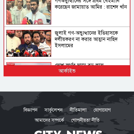
গণঅভ্যুত্থানের সঙ্গে প্রথম বেইমানি
করেছেন জামায়াত আমির : রাশেদ খাঁন
জুলাই গণ-অভ্যুত্থানের ইতিহাসকে
দলীয়করণ না করার আহ্বান নাহিদ
ইসলামের
দেশে স্বর্ণের দামে বড় লাফ
আর্কাইভ
অস্ট্রেলিয়ার তৃতীয় সারির দলের কাছে
ইনিংস ব্যবধানে হারল বাংলাদেশ
বিজ্ঞাপন
সার্কুলেশন
নীতিমালা
যোগাযোগ
আমাদের সম্পর্কে
গোপনীয়তা নীতি
ভারতে যেভাবে দিন কাটাচ্ছেন পলাতক