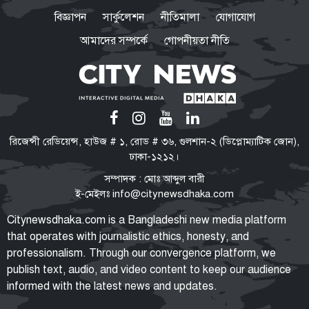
শেখ হাসিনাকে ভারত কেন বক্তব্য
বিজ্ঞাপন
সার্কুলেশন
নীতিমালা
যোগাযোগ
দেওয়ার সুযোগ দিল, বিবিসি বাংলাকে
যা বললেন স্বরাষ্ট্রমন্ত্রী
আমাদের সম্পর্কে
গোপনীয়তা নীতি
মারো না কেন ওদের?
ওবায়দুল কাদের-সাদ্দামের কল রেকর্ড
ট্রাইব্যুনালে দাখিল
তনু হত্যা মামলা
রিজেন্সী রেডিয়েন্স, হাউজ # ১, রোড # ৩৬, গুলশান-২ (ডিপ্লোম্যাটিক জোন),
সাবেক সেনাসদস্য হাফিজুরের জামিন
ঢাকা-১২১২।
স্থগিত, ২৪ ঘণ্টার মধ্যে আত্মসমর্পণের
সম্পাদক : মোঃ আব্দুল বারী
নির্দেশ
ই-মেইলঃ
info@citynewsdhaka.com
বাংলাদেশে রাষ্ট্রপতি নির্বাচন যেভাবে
Citynewsdhaka.com is a Bangladeshi new media platform
হয়: সংবিধান কী বলে, কবে থেকে শুরু
that operates with journalistic ethics, honesty, and
এই পদ্ধতি?
professionalism. Through our convergence platform, we
publish text, audio, and video content to keep our audience
informed with the latest news and updates.
প্রথম শ্রেণিতে ভর্তি লটারিতে, বাকি সব
পরীক্ষায়