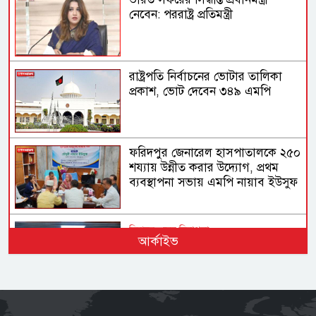
নেবেন: পররাষ্ট্র প্রতিমন্ত্রী
রাষ্ট্রপতি নির্বাচনের ভোটার তালিকা
প্রকাশ, ভোট দেবেন ৩৪৯ এমপি
ফরিদপুর জেনারেল হাসপাতালকে ২৫০
শয্যায় উন্নীত করার উদ্যোগ, প্রথম
ব্যবস্থাপনা সভায় এমপি নায়াব ইউসুফ
বিমানবন্দরের নিরাপত্তা
আর্কাইভ
ভিআইপি ও সিআইপি ব্যক্তিসহ
সবাইকে তল্লাশির নির্দেশ মন্ত্রীর
ভারত সরকারের ভূমিকা নিয়ে প্রশ্ন