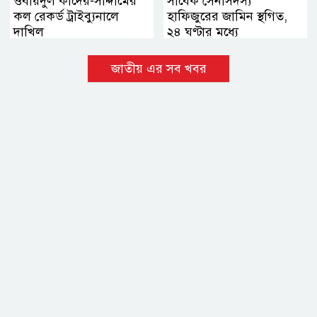
ওবায়দুল কাদের-সাদ্দামের
সাবেক সেনাসদস্য
কল রেকর্ড ট্রাইব্যুনালে
হাফিজুরের জামিন স্থগিত,
দাখিল
২৪ ঘণ্টার মধ্যে
আত্মসমর্পণের নির্দেশ
জাতীয় এর সব খবর