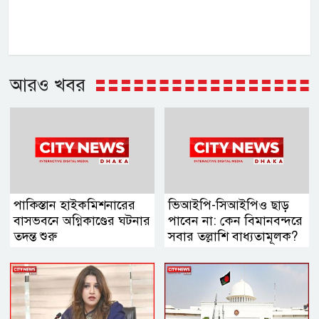
আরও খবর
পাকিস্তান হাইকমিশনারের
ভিআইপি-সিআইপিও ছাড়
বাসভবনে অগ্নিকাণ্ডের ঘটনার
পাবেন না: কেন বিমানবন্দরে
তদন্ত শুরু
সবার তল্লাশি বাধ্যতামূলক?