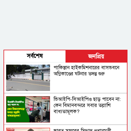
সর্বশেষ
জনপ্রিয়
পাকিস্তান হাইকমিশনারের বাসভবনে
অগ্নিকাণ্ডের ঘটনার তদন্ত শুরু
ভিআইপি-সিআইপিও ছাড় পাবেন না:
কেন বিমানবন্দরে সবার তল্লাশি
বাধ্যতামূলক?
ভারত সফরের সিদ্ধান্ত প্রধানমন্ত্রী