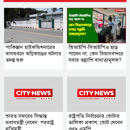
পাকিস্তান হাইকমিশনারের
ভিআইপি-সিআইপিও ছাড়
বাসভবনে অগ্নিকাণ্ডের ঘটনার
পাবেন না: কেন বিমানবন্দরে
তদন্ত শুরু
সবার তল্লাশি বাধ্যতামূলক?
ভারত সফরের সিদ্ধান্ত
রাষ্ট্রপতি নির্বাচনের ভোটার
প্রধানমন্ত্রী নেবেন: পররাষ্ট্র
তালিকা প্রকাশ, ভোট দেবেন
প্রতিমন্ত্রী
৩৪৯ এমপি