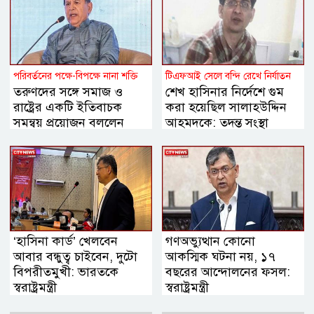
পরিবর্তনের পক্ষে-বিপক্ষে নানা শক্তি
টিএফআই সেলে বন্দি রেখে নির্যাতন
তরুণদের সঙ্গে সমাজ ও
শেখ হাসিনার নির্দেশে গুম
রাষ্ট্রের একটি ইতিবাচক
করা হয়েছিল সালাহউদ্দিন
সমন্বয় প্রয়োজন বললেন
আহমদকে: তদন্ত সংস্থা
হোসেন জিল্লুর
‘হাসিনা কার্ড’ খেলবেন
গণঅভ্যুত্থান কোনো
আবার বন্ধুত্ব চাইবেন, দুটো
আকস্মিক ঘটনা নয়, ১৭
বিপরীতমুখী: ভারতকে
বছরের আন্দোলনের ফসল:
স্বরাষ্ট্রমন্ত্রী
স্বরাষ্ট্রমন্ত্রী