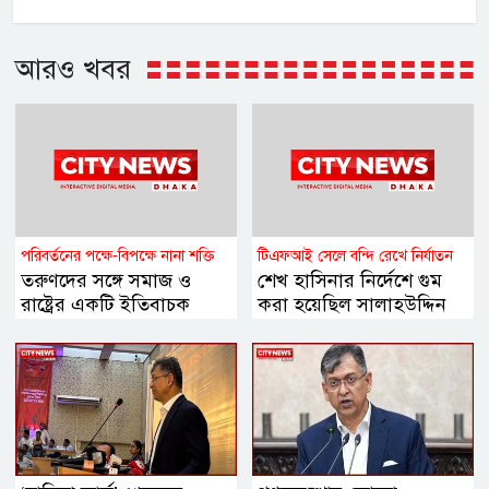
আরও খবর
পরিবর্তনের পক্ষে-বিপক্ষে নানা শক্তি
টিএফআই সেলে বন্দি রেখে নির্যাতন
তরুণদের সঙ্গে সমাজ ও
শেখ হাসিনার নির্দেশে গুম
রাষ্ট্রের একটি ইতিবাচক
করা হয়েছিল সালাহউদ্দিন
সমন্বয় প্রয়োজন বললেন
আহমদকে: তদন্ত সংস্থা
হোসেন জিল্লুর