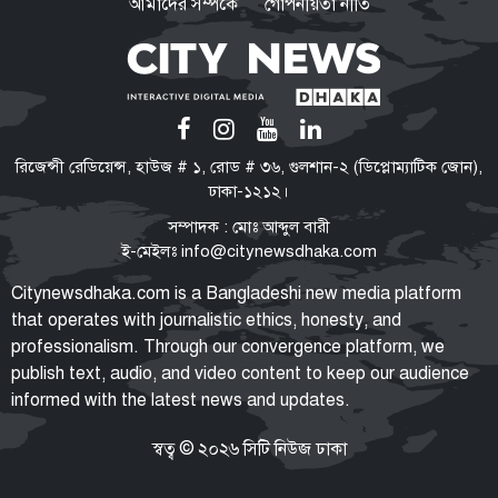
আমাদের সম্পর্কে
গোপনীয়তা নীতি
গণঅভ্যুত্থান কোনো আকস্মিক ঘটনা
নয়, ১৭ বছরের আন্দোলনের ফসল:
স্বরাষ্ট্রমন্ত্রী
জুলাইয়ের শহীদ ও আহত ১০
রিজেন্সী রেডিয়েন্স, হাউজ # ১, রোড # ৩৬, গুলশান-২ (ডিপ্লোম্যাটিক জোন),
পরিবারের সদস্যদের নিয়োগপত্র দিলেন
ঢাকা-১২১২।
প্রধানমন্ত্রী
সম্পাদক : মোঃ আব্দুল বারী
ই-মেইলঃ
info@citynewsdhaka.com
জামায়াত আমির
Citynewsdhaka.com is a Bangladeshi new media platform
গণভোটের প্রস্তাব নিজেরা দিলেও,
that operates with journalistic ethics, honesty, and
ক্ষমতায় গিয়ে বিএনপির মানসিকতা
professionalism. Through our convergence platform, we
বদলে গিয়েছে
publish text, audio, and video content to keep our audience
informed with the latest news and updates.
জেআইসিতে আটকে তারেক
রহমানকেও নির্যাতন করা হয়েছিল: চিফ
প্রসিকিউটর
স্বত্ব © ২০২৬ সিটি নিউজ ঢাকা