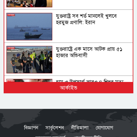
যুক্তরাষ্ট্র সব শর্ত মানলেই খুলবে
হরমুজ প্রণালি: ইরান
যুক্তরাষ্ট্রে এক মাসে আটক প্রায় ৫১
হাজার অভিবাসী
হাম ও উপসর্গে আরও ৪ শিশুর মৃত্যু
আর্কাইভ
ফোনবুকের সূত্র ধরে আসাদের
গোয়েন্দাপ্রধানের সন্ধান মিলল
বিজ্ঞাপন
সার্কুলেশন
নীতিমালা
যোগাযোগ
মস্কোতে