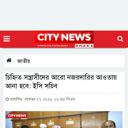
জাতীয়
চিহ্নিত সন্ত্রাসীদের আরো নজরদারির আওতায়
আনা হবে: ইসি সচিব
প্রকাশিত: নভেম্বর ২৭, ২০২৫, ০২:৩৪ পিএম