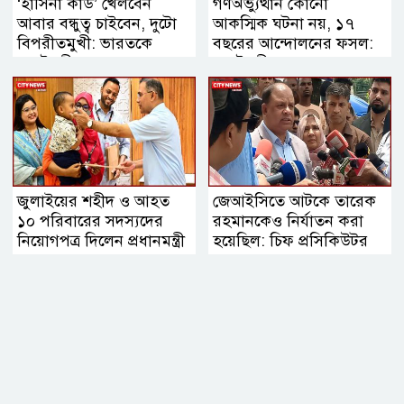
‘হাসিনা কার্ড’ খেলবেন
গণঅভ্যুত্থান কোনো
আবার বন্ধুত্ব চাইবেন, দুটো
আকস্মিক ঘটনা নয়, ১৭
বিপরীতমুখী: ভারতকে
বছরের আন্দোলনের ফসল:
স্বরাষ্ট্রমন্ত্রী
স্বরাষ্ট্রমন্ত্রী
জুলাইয়ের শহীদ ও আহত
জেআইসিতে আটকে তারেক
১০ পরিবারের সদস্যদের
রহমানকেও নির্যাতন করা
নিয়োগপত্র দিলেন প্রধানমন্ত্রী
হয়েছিল: চিফ প্রসিকিউটর